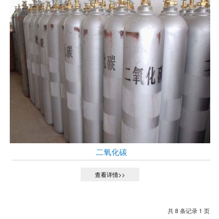
二氧化碳
查看详情>>
共 8 条记录 1 页