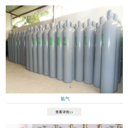
氩气
查看详情>>