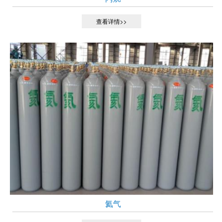
查看详情>>
氦气