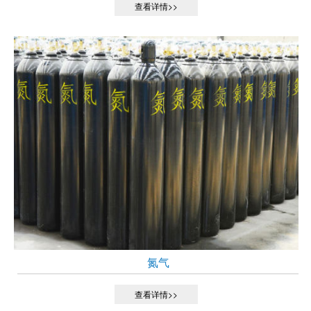
查看详情>>
氮气
查看详情>>