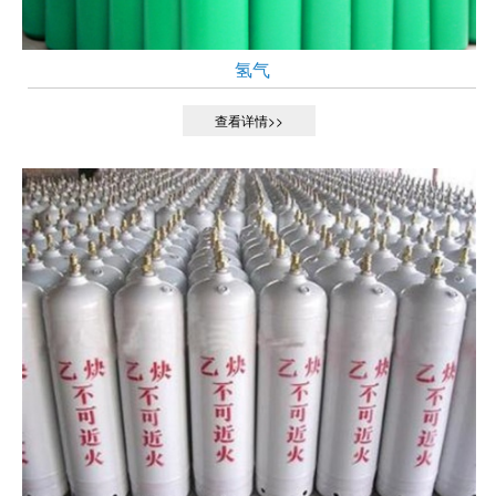
氢气
查看详情>>