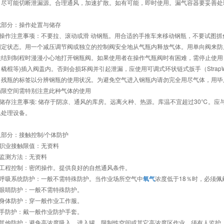
。尽可能切断泄漏源。合理通风，加速扩散。如有可能，即时使用。漏气容器要妥善处
七部分：操作处置与储存
.1 操作注意事项：不要拉、滚动或滑 动钢瓶。用合适的手推车来移动钢瓶，不要试图
固定状态。用一个减压调节阀或独立的控制阀安全地从气瓶内释放气体。用单向阀来防
联结到制程时漫漫小心地打开钢瓶阀。如果使用者在操作气瓶阀时有困难，需停止使用，
橇棍等)插入阀盖内。否则会损坏阀并引起泄漏，应使用可调式环状链式扳手（Strap
、残瓶的标签以分辨钢瓶的使用状况。为避免空气进入钢瓶内请勿完全用尽气体，用毕后
局限空间需特别注意此种气体的使用
2 储存注意事项: 储存于阴凉、通风的库房。远离火种、热源。库温不宜超过30℃。
急处理设备。
八部分：接触控制/个体防护
1 职业接触限值：无资料
2 监测方法：无资料
3 工程控制：密闭操作。提供良好的自然通风条件。
4 呼吸系统防护：一般不需特殊防护。当作业场所空气中
氧气
浓度低于18％时，必须
5 眼睛防护：一般不需特殊防护。
6 身体防护：穿一般作业工作服。
7 手防护：戴一般作业防护手套。
.8 其他防护：避免高浓度吸入。进入罐、限制性空间或其它高浓度区作业，须有人监护