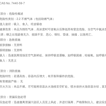
 CAS No. 7440-59-7
三部分：危险性概述
1 危险性类别：2.2 不燃气体（包括助燃气体）
2 侵入途径：吸入、食入、经皮吸收
.3 健康危害：本品为惰性气体，高浓度时可使氧分压降低而有窒息危险。当空气中氦
失调；继之出现疲倦无力、烦躁不安、恶心、呕吐、昏迷、抽搐，以致死亡。
四部分：急救措施
1 皮肤接触：无资料
2 眼睛接触：无资料
.3 吸入：迅速脱离现场至空气新鲜处。保持呼吸道通畅。如呼吸困难，给输氧。如呼
4 食入：无意义
五部分：消防措施
1 危险特性：若遇高热，容器内压增大，有开裂和爆炸的危险。
2 有害燃烧产物： 无
.3 灭火方法：本品不燃。尽可能将容器从火场移至空旷处。喷水保持火场容器冷却，直
六部分：泄漏应急处理
.1 应急处理：迅速撤离泄漏污染区人员至上风处，并进行隔离，严格限制出入。建议