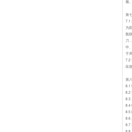
服
第
7
为
瓶
刀，
中
于
7.
应
第
8.
8.
8.
8.
8.
8.
8.
8