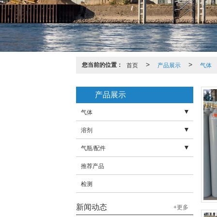
您当前的位置：
首页
>
产品展示
>
气体
产品展示
气体
溶剂
- 液态气体
气瓶/配件
- 工业气体
- 氨水
推荐产品
- 高纯气体
- 蚀刻液
- 高压管
检测
- 混合气体
- 防震圈
- 标准气体
- 瓶帽
新闻动态
+更多