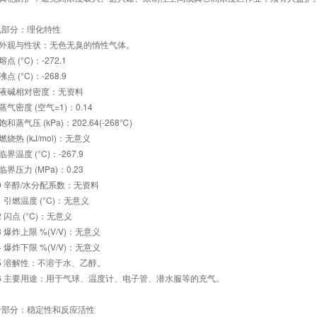
九部分：理化特性
1 外观与性状：无色无臭的惰性气体。
 熔点 (°C)：-272.1
 沸点 (°C)：-268.9
4 液碱相对密度：无资料
5 蒸气密度 (空气=1)：0.14
 饱和蒸气压 (kPa)：202.64(-268℃)
 燃烧热 (kJ/mol)：无意义
 临界温度 (°C)：-267.9
 临界压力 (MPa)：0.23
10 辛醇/水分配系数：无资料
11 引燃温度 (°C)：无意义
12 闪点 (°C)：无意义
13 爆炸上限 %(V/V)：无意义
14 爆炸下限 %(V/V)：无意义
15 溶解性：不溶于水、乙醇。
16 主要用途：用于气球、温度计、电子管、潜水服等的充气。
十部分：稳定性和反应活性