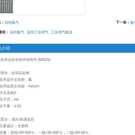
条：
下一条：
高纯氩气
氩
键词：
温州氦气
温州工业用气
工业用气配送
品介绍
气
化学品安全技术说明书 (MSDS)
一部分：化学品名称
1 化学品中文名称：氦
2 化学品英文名称：helium
3 中文名称2:
4 分子式：He
5 分子量：4.00
部分：成分/组成信息
1 主要成分：无资料
2 含量：高纯≥99.999％；一级≥99.995％；二级≥99.99％。