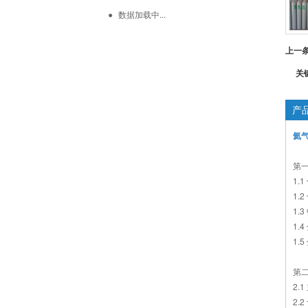
- 特种气体
- 阀门
数据加载中...
- 减压器
上一
- 各种气瓶
关
产
氦
第
1.
1.
1.
1.
1.
第二
2.
2.