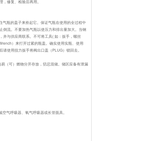
理，修复、检验后再用。
抓住气瓶的盖子来拎起它。保证气瓶在使用的全过程中
止倒流。不要加热气瓶以使压力和排出量加大。当钢
并与供应商联系。不可将工具( 如：扳手，螺丝
Wrench）来打开过紧的瓶盖。确实使用实瓶、使用
请使用扭力扳手将阀出口盖（PLUG）锁回去。
应与易（可）燃物分开存放，切忌混储。储区应备有泄漏
佩戴空气呼吸器、氧气呼吸器或长管面具。
。