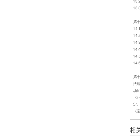
13
13
第
14
14
14
14
14
14
第
法规
场所
《
定
《常
相