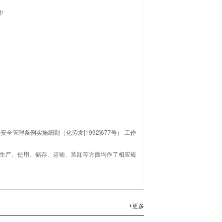
中
管理条例实施细则（化劳发[1992]677号） 工作
全生产、使用、储存、运输、装卸等方面均作了相应规
+更多