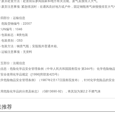
.2 废弃处置方法：处置前应参阅国家和地方有关法规。废气直接排入大气。
.3 废弃注意事项: 紧急情况时：在通风良好地方或户外，固定钢瓶将气体慢慢排至大气
十四部分：运输信息
.1 危险货物编号：22007
.2 UN编号：1046
.3 包装标志：Ⅲ类包装
.4 包装类别：O53
.5 包装方法：钢质气瓶；安瓿瓶外普通木箱。
.6 运输注意事项：无资料
十五部分：法规信息
信息：危险化学品安全管理条例（中华人民共和国国务院令 第344号） 化学危险物品安全
安全使用化学品规定（[1996]劳部发423号）
化学危险物品安全管理条例》（1987年2月17日国务院发布），针对化学危险品的安
。
用危险化学品的分类及标志》（GB13690-92），将其划为第2.2 不燃气体
关推荐