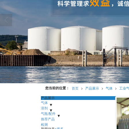
您当前的位置：
首页
>
产品展示
>
气体
>
工业
产品展示
气体
- 液态气体
溶剂
- 工业气体
- 高纯气体
- 混合气体
- 标准
气体
- 氨水
气瓶/配件
- 特种气体
- 蚀刻液
- 高压管
推荐产品
- 防震圈
- 瓶帽
- 阀门
- 减压器
- 各种气瓶
检测