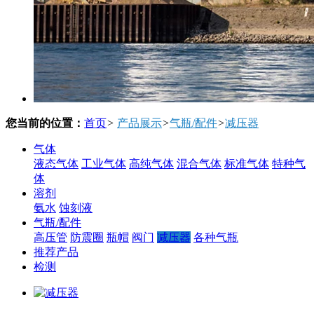
您当前的位置：
首页
>
产品展示
>
气瓶/配件
>
减压器
气体
液态气体
工业气体
高纯气体
混合气体
标准气体
特种气
体
溶剂
氨水
蚀刻液
气瓶/配件
高压管
防震圈
瓶帽
阀门
减压器
各种气瓶
推荐产品
检测