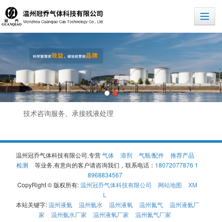
技术咨询服务、承接残液处理
温州冠乔气体科技有限公司,专营
气体
溶剂
气瓶/配件
推荐产品
检测
等业务,有意向的客户请咨询我们，联系电话：
18072077876 1
8968834567
CopyRight © 版权所有:
温州冠乔气体科技有限公司
网站地图
XM
L
本站关键字:
温州液氨
温州氨水
温州液氧
温州氮气
温州液氨厂
家
温州氨水厂家
温州液氧厂家
温州氮气厂家