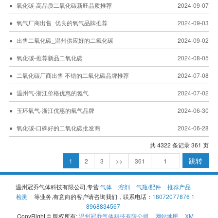
氧化碳-高品质二氧化碳新旺品质推荐
2024-09-07
氧气厂商出售_优良的氧气品牌推荐
2024-09-03
出售二氧化碳_温州供应好的二氧化碳
2024-09-02
氧化碳-推荐新品二氧化碳
2024-08-05
二氧化碳厂商出售|不错的二氧化碳品牌推荐
2024-07-08
温州气-浙江价格优惠的氮气
2024-07-02
玉环氧气-浙江优惠的氧气品牌
2024-06-30
氧化碳-口碑好的二氧化碳批发商
2024-06-28
共 4322 条记录 361 页
跳转
1
2
3
>>
361
温州冠乔气体科技有限公司,专营
气体
溶剂
气瓶/配件
推荐产品
检测
等业务,有意向的客户请咨询我们，联系电话：
18072077876 1
8968834567
CopyRight © 版权所有:
温州冠乔气体科技有限公司
网站地图
XM