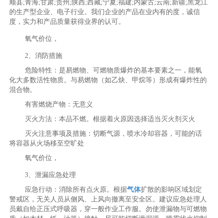
顺县;青海;甘肃;贵州;陕西;西藏;宁夏;福建;内蒙古;云南;新疆;黑龙江
的生产型企业、电子行业。我们企业的产品在业内有的度，诚信
度，实力和产品质量获得业界的认可。
氧气价位，
2、消防措施
危险特性：是易燃物、可燃物质爆炸的基本要素之一，能氧
化大多数活性物质。与易燃物（如乙炔、甲烷等）形成有爆炸性的
混合物。
有害燃烧产物：无意义
灭火方法：本品不燃。根据着火原因选择适当灭火剂灭火
灭火注意事项及措施：切断气源，喷水冷却容器，可能的话
将容器从火场移至空旷处
氧气价位，
3、泄漏应急处理
应急行动：消除所有点火原。根据
气体
扩散的影响区域划定
警戒区，无关人员从侧风、上风向撤离至安全区。建议应急处理人
员戴自给正压式呼吸器，穿一般作业工作服。勿使泄漏物与可燃物