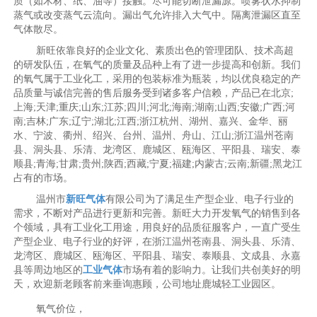
质（如木材、纸、油等）接触。尽可能切断泄漏源。喷雾状水抑制
蒸气或改变蒸气云流向。漏出气允许排入大气中。隔离泄漏区直至
气体散尽。
新旺依靠良好的企业文化、素质出色的管理团队、技术高超
的研发队伍，在氧气的质量及品种上有了进一步提高和创新。我们
的氧气属于工业化工，采用的包装标准为瓶装，均以优良稳定的产
品质量与诚信完善的售后服务受到诸多客户信赖，产品已在北京;
上海;天津;重庆;山东;江苏;四川;河北;海南;湖南;山西;安徽;广西;河
南;吉林;广东;辽宁;湖北;江西;浙江杭州、湖州、嘉兴、金华、丽
水、宁波、衢州、绍兴、台州、温州、舟山、江山;浙江温州苍南
县、洞头县、乐清、龙湾区、鹿城区、瓯海区、平阳县、瑞安、泰
顺县;青海;甘肃;贵州;陕西;西藏;宁夏;福建;内蒙古;云南;新疆;黑龙江
占有的市场。
温州市
新旺气体
有限公司为了满足生产型企业、电子行业的
需求，不断对产品进行更新和完善。新旺大力开发氧气的销售到各
个领域，具有工业化工用途，用良好的品质征服客户，一直广受生
产型企业、电子行业的好评，在浙江温州苍南县、洞头县、乐清、
龙湾区、鹿城区、瓯海区、平阳县、瑞安、泰顺县、文成县、永嘉
县等周边地区的
工业气体
市场有着的影响力。让我们共创美好的明
天，欢迎新老顾客前来垂询惠顾，公司地址鹿城轻工业园区。
氧气价位，