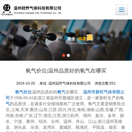
氧气价位|温州品质好的氧气在哪买
2024-10-20
来自:
温州冠乔气体科技有限公司
浏览次数:551
氧气价位
|温州品质好的
氧气
在哪买，
温州市新旺气体有限公
司
于1998-09-03在浙江省温州市鹿城区成立，是一家新旺生产的氧
气
的品质优，在诸多行业领域都有广泛使用。氧气主要是销售给北
京;上海;天津;重庆;山东;江苏;四川;河北;海南;湖南;山西;安徽;广西;
河南;吉林;广东;辽宁;湖北;江西;浙江杭州、湖州、嘉兴、金华、丽
水、宁波、衢州、绍兴、台州、温州、舟山、江山;浙江温州苍南
县、洞头县、乐清、龙湾区、鹿城区、瓯海区、平阳县、瑞安、泰