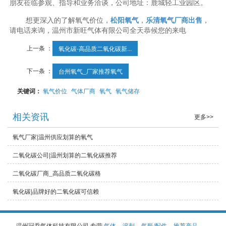
朋友莅临参观、指导和业务洽谈，公司地址：鹿城轻工业园区。
想更深入的了解氧气价位，
松阳氧气
，
乐清氧气厂商出售
，
请电话来询，温州市新旺气体有限公司全天恭候您的来电
上一条 ：
氧化碳-高品质二氧化碳新...
下一条 ：
台州氧气_厂家推荐氧气
关键词：
氧气价位
气体厂商
氧气
氧气储存
相关资讯
更多>>
氧气厂家|温州供应划算的氧气
二氧化碳公司|温州划算的二氧化碳推荐
二氧化碳厂商_高品质二氧化碳格
氧化碳|品牌好的二氧化碳可信赖
温州冠乔气体科技有限公司,专营
气体
溶剂
气瓶/配件
推荐产品