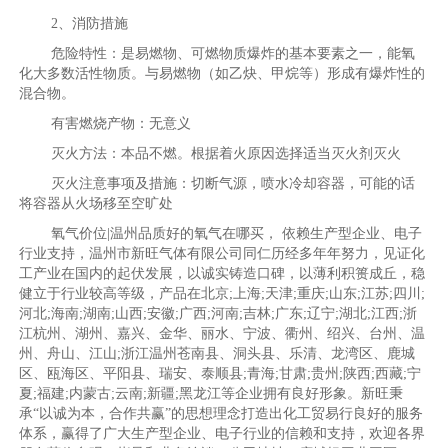
2、消防措施
危险特性：是易燃物、可燃物质爆炸的基本要素之一，能氧
化大多数活性物质。与易燃物（如乙炔、甲烷等）形成有爆炸性的
混合物。
有害燃烧产物：无意义
灭火方法：本品不燃。根据着火原因选择适当灭火剂灭火
灭火注意事项及措施：切断气源，喷水冷却容器，可能的话
将容器从火场移至空旷处
氧气价位|温州品质好的氧气在哪买， 依赖生产型企业、电子
行业支持，温州市新旺气体有限公司同仁历经多年年努力，见证化
工产业在国内的起伏发展，以诚实铸造口碑，以薄利积篑成丘，稳
健立于行业较高等级，产品在北京;上海;天津;重庆;山东;江苏;四川;
河北;海南;湖南;山西;安徽;广西;河南;吉林;广东;辽宁;湖北;江西;浙
江杭州、湖州、嘉兴、金华、丽水、宁波、衢州、绍兴、台州、温
州、舟山、江山;浙江温州苍南县、洞头县、乐清、龙湾区、鹿城
区、瓯海区、平阳县、瑞安、泰顺县;青海;甘肃;贵州;陕西;西藏;宁
夏;福建;内蒙古;云南;新疆;黑龙江等企业拥有良好形象。新旺秉
承“以诚为本，合作共赢”的思想理念打造出化工贸易行良好的服务
体系，赢得了广大生产型企业、电子行业的信赖和支持，欢迎各界