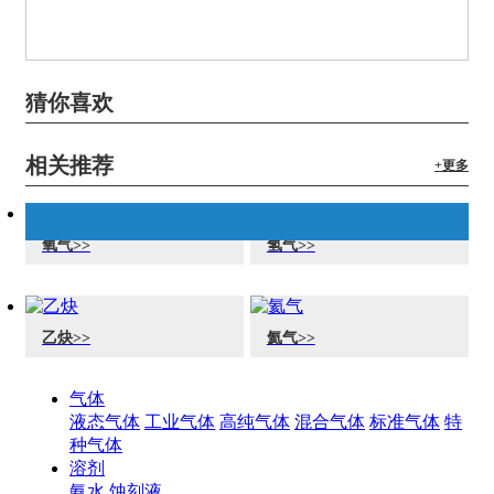
猜你喜欢
相关推荐
+更多
氧气>>
氢气>>
乙炔>>
氦气>>
气体
产品展示
液态气体
工业气体
高纯气体
混合气体
标准气体
特
种气体
溶剂
氨水
蚀刻液