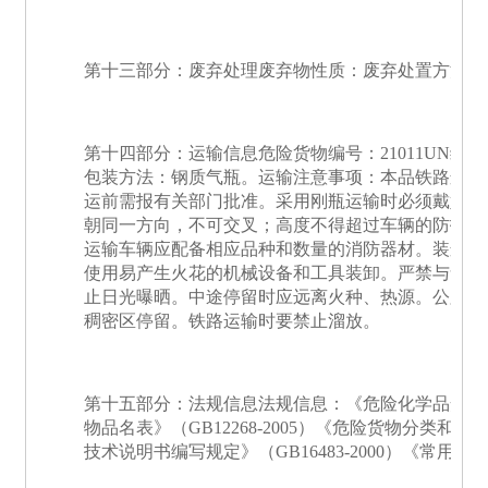
第十三部分：废弃处理废弃物性质：废弃处置方法：
第十四部分：运输信息危险货物编号：21011UN编号
包装方法：钢质气瓶。运输注意事项：本品铁路运输
运前需报有关部门批准。采用刚瓶运输时必须戴好钢
朝同一方向，不可交叉；高度不得超过车辆的防护栏
运输车辆应配备相应品种和数量的消防器材。装运该
使用易产生火花的机械设备和工具装卸。严禁与氧化
止日光曝晒。中途停留时应远离火种、热源。公路运
稠密区停留。铁路运输时要禁止溜放。
第十五部分：法规信息法规信息：《危险化学品安全管
物品名表》（GB12268-2005）《危险货物分类和品名
技术说明书编写规定》（GB16483-2000）《常用危险