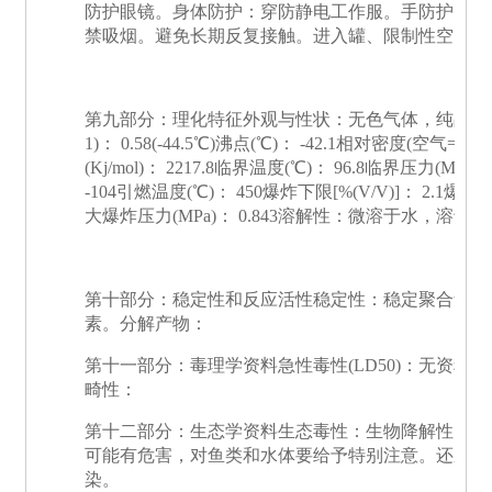
防护眼镜。身体防护：穿防静电工作服。手防护：戴
禁吸烟。避免长期反复接触。进入罐、限制性空间或
第九部分：理化特征外观与性状：无色气体，纯品无臭。Ph
1)： 0.58(-44.5℃)沸点(℃)： -42.1相对密度(空气=1)：
(Kj/mol)： 2217.8临界温度(℃)： 96.8临界压力(
-104引燃温度(℃)： 450爆炸下限[%(V/V)]： 2.1爆炸上限[
大爆炸压力(MPa)： 0.843溶解性：微溶于水，溶
第十部分：稳定性和反应活性稳定性：稳定聚合危害
素。分解产物：
第十一部分：毒理学资料急性毒性(LD50)：无资料
畸性：
第十二部分：生态学资料生态毒性：生物降解性：非
可能有危害，对鱼类和水体要给予特别注意。还应特
染。