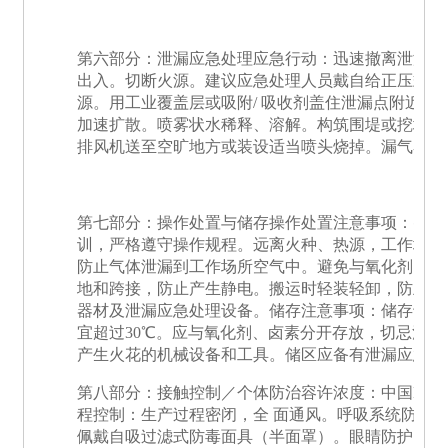
第六部分：泄漏应急处理应急行动：迅速撤离泄漏污
出入。切断火源。建议应急处理人员戴自给正压式呼
源。用工业覆盖层或吸附/ 吸收剂盖住泄漏点附近的
加速扩散。喷雾状水稀释、溶解。构筑围堤或挖坑收
排风机送至空旷地方或装设适当喷头烧掉。漏气容器
第七部分：操作处置与储存操作处置注意事项：密闭
训，严格遵守操作规程。远离火种、热源，工作场所
防止气体泄漏到工作场所空气中。避免与氧化剂、卤
地和跨接，防止产生静电。搬运时轻装轻卸，防止钢
器材及泄漏应急处理设备。储存注意事项：储存于阴
宜超过30℃。应与氧化剂、卤素分开存放，切忌混
产生火花的机械设备和工具。储区应备有泄漏应急处
第八部分：接触控制／个体防治容许浓度：中国MA
程控制：生产过程密闭，全 面通风。呼吸系统防护
佩戴自吸过滤式防毒面具（半面罩）。眼睛防护：一