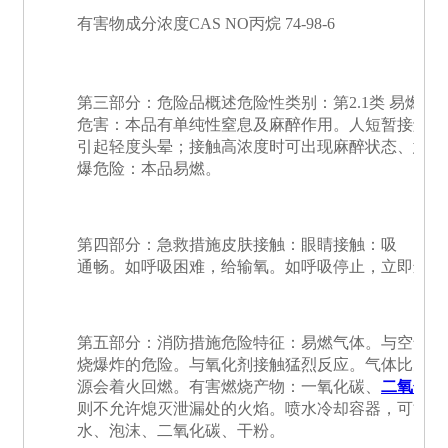
有害物成分浓度CAS NO丙烷 74-98-6
第三部分：危险品概述危险性类别：第2.1类 易燃
危害：本品有单纯性窒息及麻醉作用。人短暂接触 1
引起轻度头晕；接触高浓度时可出现麻醉状态、意识
爆危险：本品易燃。
第四部分：急救措施皮肤接触：眼睛接触：吸 入
通畅。如呼吸困难，给输氧。如呼吸停止，立即进
第五部分：消防措施危险特征：易燃气体。与空气混
烧爆炸的危险。与氧化剂接触猛烈反应。气体比空气
源会着火回燃。有害燃烧产物：一氧化碳、
二氧化碳
则不允许熄灭泄漏处的火焰。喷水冷却容器，可能的
水、泡沫、二氧化碳、干粉。