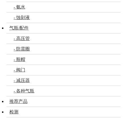
- 氨水
- 蚀刻液
气瓶/配件
- 高压管
- 防震圈
- 瓶帽
- 阀门
- 减压器
- 各种气瓶
推荐产品
检测