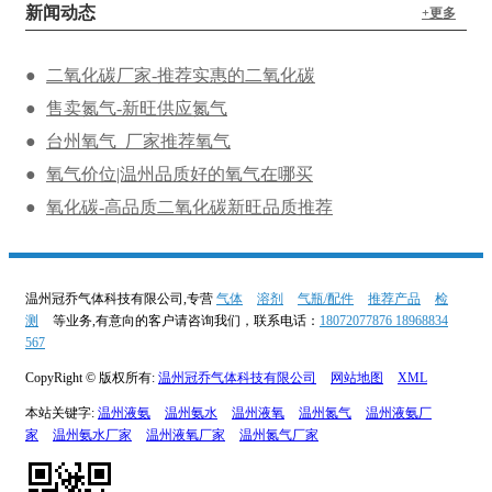
新闻动态
+更多
二氧化碳厂家-推荐实惠的二氧化碳
售卖氮气-新旺供应氮气
台州氧气_厂家推荐氧气
氧气价位|温州品质好的氧气在哪买
氧化碳-高品质二氧化碳新旺品质推荐
温州冠乔气体科技有限公司,专营
气体
溶剂
气瓶/配件
推荐产品
检
测
等业务,有意向的客户请咨询我们，联系电话：
18072077876 18968834
567
CopyRight © 版权所有:
温州冠乔气体科技有限公司
网站地图
XML
本站关键字:
温州液氨
温州氨水
温州液氧
温州氮气
温州液氨厂
家
温州氨水厂家
温州液氧厂家
温州氮气厂家