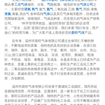
期从事
工业气体
储存、分装、
气
瓶检测、物流的专业
气体公司
之
一，主要经营
液氨
.
氧气
.氩气.
氮气
.二氧化碳.乙炔.
氢气
.丙烷.液氧.
液氮
.液氩.混合气.各种高纯
气体
以及其它气体相关配件，目前业务
范围辐射温州、浙南地区，气体品种多，历史悠久的气体生产销售
公司。 “科学管理求效益，诚信经营创”是我们的企业理
念，“”安全，品质”是我们的企业宗旨，我们本着“我们专业，用户
放心”的经营方略，为广大客户送上质优价宜的
新旺气体
产品。
近年来，温州市新旺气体有限公司通过全体同仁不懈的努
力，不断地追求的质量、创特色的及良好的企业形象，在浙江杭
州、湖州、嘉兴、金华、丽水、宁波、衢州、绍兴、台州、舟山、
江山;浙江温州苍南县、洞头县、乐清、龙湾区、鹿城区、瓯海
区、平阳县、瑞安、泰顺县、文成县、永嘉县市场上已经成为产品
种类全、质量上乘的化工提供商之一。新旺生产的工业化工类产
品，二氧化碳的有效物质含量高达99，在产品的使用效果上具有独
到之处。真诚欢迎生产型企业、电子行业前来洽谈贸易，合作经
营，共创辉煌。
温州市新旺气体有限公司坐落于鹿城轻工业园区，我司所处
坐拥地理优势，环境优越、交通便利，是一家专注于化工行业的企
业。新旺以其好的产品品质、独特的产品个性、人性化营销服务和
良好的企业信誉，产品被广泛应用到化工合成。公司不断推出新的