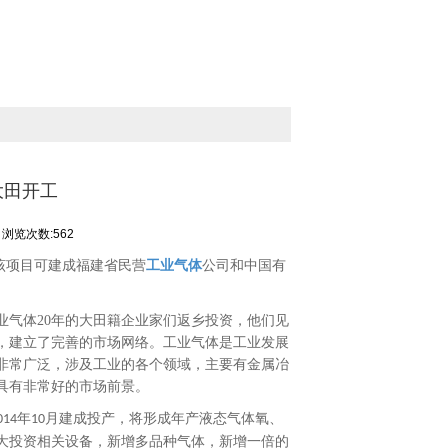
大田开工
浏览次数:562
该项目可建成福建省民营
工业气体
公司和中国有
业气体
20
年的大田籍企业家们返乡投资，他们见
，建立了完善的市场网络。工业气体是工业发展
非常广泛，涉及工业的各个领域，主要有金属冶
具有非常好的市场前景。
年
月建成投产，将形成年产液态气体氧、
014
10
大投资相关设备，新增多品种气体，新增一倍的