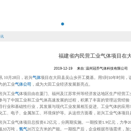
资讯
福建省内民营工业气体项目在
2019-12-19
来自:
温州冠乔气体科技有限公司
讯
10
月
日，岩兴
气体
项目在大田县吴山乡开工奠基。用
到
年时间，
28
5
10
力的工业
气体公司
，成为大田工业经济发展新亮点。
兴工业
气
体项目由在厦门、福州及江苏常州等经济发达地区生产经营工
参与了中国工业和工业气体高速发展的过程，积累了丰富的管理运营经验
导行业和基础性行业，其发展与现代工业发展相互促进。工业气体的应用
化工、电子、金属加工、环境保护等。从这些方面看，岩兴工业气体项目
工业气体项目总投资
4.2
亿元，分两期实施。一期投资
亿元，力争
1.9
2
氩
万吨，
氢气
万立方米的产能。一期投产后，企业根据市场需求，加
10
20