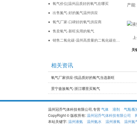
氧气价位|温州品质好的氧气在哪买
产能
- 减压器
出售氮气-好的氮气温州供应
- 各种气瓶
氧气厂家-口碑好的氧气供应商
售卖氧气-新旺实用的氧气
上
销售二氧化碳-温州高质量的二氧化碳在哪买
关
相关资讯
氧气厂家供应-找品质好的氧气当选新旺
景宁畲族氧气-浙江哪里买氧气
温州冠乔气体科技有限公司,专营
气体
溶剂
气瓶/配
CopyRight © 版权所有:
温州冠乔气体科技有限公司
本站关键字:
温州液氨
温州氨水
温州液氧
温州氮