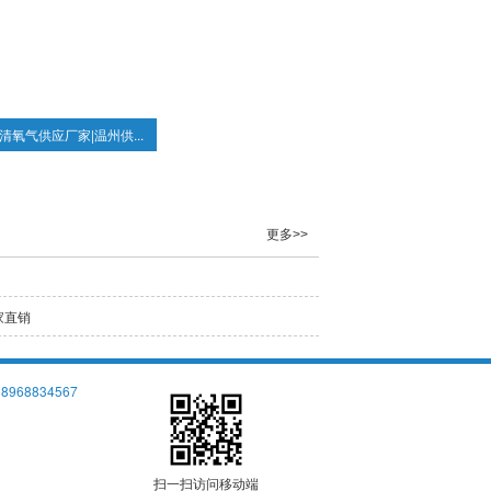
清氧气供应厂家|温州供...
更多>>
家直销
18968834567
扫一扫访问移动端