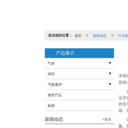
您当前的位置：
首页
>
新闻动态
>
行业
产品展示
气体
溶剂
- 液态气体
本报
影响
气瓶/配件
- 工业气体
- 氨水
岩
推荐产品
- 高纯气体
- 蚀刻液
- 高压管
证并
的先
检测
- 混合气体
- 防震圈
炼、
- 标准气体
- 瓶帽
新闻动态
+更多
岩兴
- 特种气体
- 阀门
氮、