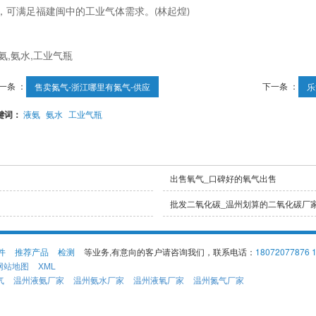
，可满足福建闽中的工业气体需求。
林起煌
(
)
一条 ：
下一条 ：
售卖氮气-浙江哪里有氮气-供应
乐
键词：
液氨
氨水
工业气瓶
出售氧气_口碑好的氧气出售
批发二氧化碳_温州划算的二氧化碳厂
件
推荐产品
检测
等业务,有意向的客户请咨询我们，联系电话：
18072077876 
网站地图
XML
气
温州液氨厂家
温州氨水厂家
温州液氧厂家
温州氮气厂家