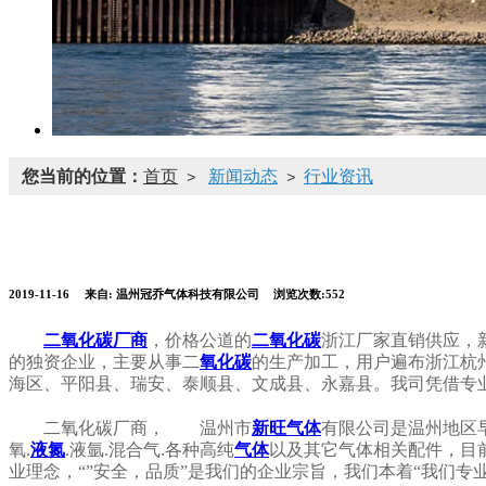
您当前的位置：
首页
新闻动态
行业资讯
>
>
2019-11-16
来自:
温州冠乔气体科技有限公司
浏览次数:552
二氧化碳厂商
，价格公道的
二氧化碳
浙江厂家直销供应，新
的独资企业，主要从事二
氧化碳
的生产加工，用户遍布浙江杭
海区、平阳县、瑞安、泰顺县、文成县、永嘉县。我司凭借专
二氧化碳厂商， 温州市
新旺气体
有限公司是温州地区
氧.
液氮
.液氩.混合气.各种高纯
气体
以及其它气体相关配件，目
业理念，“”安全，品质”是我们的企业宗旨，我们本着“我们