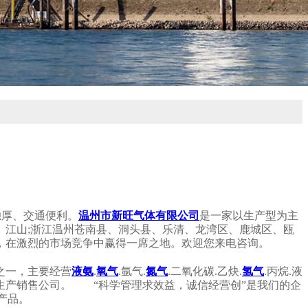
独厚、交通便利。
温州市新旺气体有限公司
是一家以生产型为主
、江山;浙江温州苍南县、洞头县、乐清、龙湾区、鹿城区、瓯
，在激烈的市场竞争中赢得一席之地。欢迎您来电咨询。
之一，主要经营
液氨
.
氧气
.氩气.
氮气
.二氧化碳.乙炔.
氢气
.丙烷.液
生产销售公司。 “科学管理求效益，诚信经营创”是我们的企
产品。