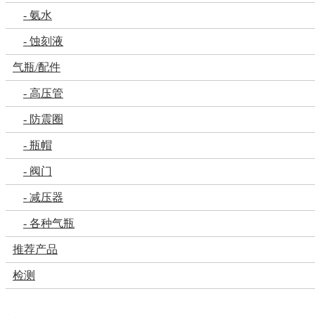
- 氨水
- 蚀刻液
气瓶/配件
- 高压管
- 防震圈
- 瓶帽
- 阀门
- 减压器
- 各种气瓶
推荐产品
检测