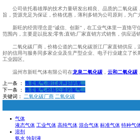
公司依托着雄厚的技术力量研发出精良、品质的二氧化碳
旨，货源充足为保证，价格优惠，薄利多销为公司原则，为广
新旺的经营理念是“诚信、创新”，在工业气体里一直恪
范围内，主要是以批发;零售;直销;厂家直销方式销售，供应
二氧化碳厂商，价格公道的二氧化碳浙江厂家直销供应，
好的信用与服务同多家企业及生产型企业、电子行业建立了长
工业园区。
温州市新旺气体有限公司在
龙泉二氧化碳
，
云和二氧化碳
上一条 ：
售卖氧气-浙江名声好的氧...
下一条 ：
售卖氮气-价格公道的氮气...
关键词：
二氧化碳厂商
二氧化碳
气体
液态气体
工业气体
高纯气体
混合气体
标准气体
特种气
溶剂
氨水
蚀刻液