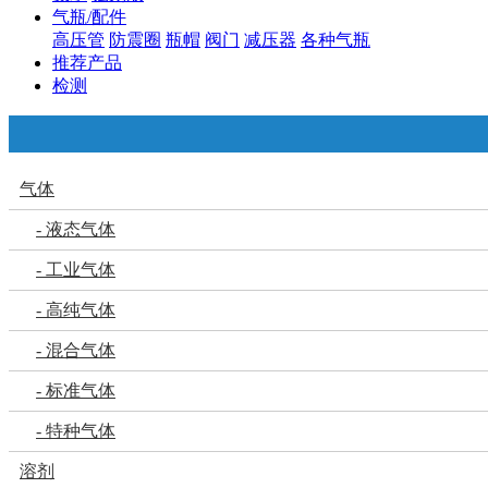
气瓶/配件
高压管
防震圈
瓶帽
阀门
减压器
各种气瓶
推荐产品
检测
气体
- 液态气体
- 工业气体
- 高纯气体
- 混合气体
- 标准气体
- 特种气体
溶剂