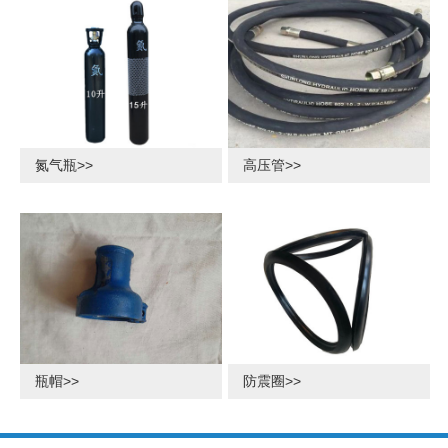
氮气瓶>>
高压管>>
瓶帽>>
防震圈>>