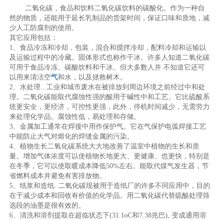
二氧化碳，食品和饮料二氧化碳饮料的碳酸化。作为一种自
然的物质，还能用于延长乳制品的货架时间，保证口味和质地，减
少人工防腐剂的使用。
其它应用包括：
1、食品冷冻和冷却，包装，混合和搅拌冷却，配料冷却和运输以
及运输过程中的冷藏。固体形式也称作干冰。许多人知道二氧化碳
可用于食品冷冻、碳酸饮料和干冰。但大多数人并 不知道它还可
以用来清洁空
气
和水，以及拯救树木。
2、水处理...工业和城市废水在被排放到周边环境之前经过中和处
理。二氧化碳能取代腐蚀性强的酸用于碱性中和工艺。它比硫酸系
统更安全，更经济，可控性更强，此外，停机时间减少，无需劳力
来处理化学品。腐蚀性低，易处理和存储。
3、金属加工通常在焊接中用作保护气。它在气保护电弧焊接工艺
中能防止大气对熔化的焊缝金属的污染。
4、植物生长二氧化碳系统大大地改善了温室中植物的生长和质
量。增加气体浓度可以使植物长地更大、更健康、也更快，特别是
在冬季，它可以使取暖成本降低50%左右。能取代煤气发生器，节
省燃料成本并避免有害排放物。
5、纸浆和造纸. 二氧化碳现被用于造纸厂的许多不同应用中，目的
在于减少成本和回收有价值的化学品。用二氧化碳代替硫酸处理筛
选段的油墨是很有效的。
6、清洗和溶剂提取在超临状态下(31.1oC和7.38兆巴), 变成通用溶