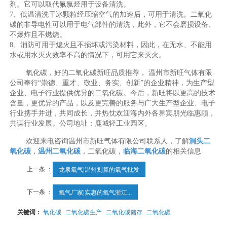
剂。它可以取代氟氯烃用于设备清洗。
7、低温清洗干冰颗粒经压缩空气的加速后，可用于清洗。二氧化
碳的非导电性可以用于电气部件的清洗，此外，它不会磨损设备、
不爆炸且不燃烧。
8、消防可用于熄火且不损坏或污染材料，因此，在无水、不能用
水或用水灭火效率不高的情况下，可用它来灭火。
氧化碳，好的二氧化碳新旺品质推荐， 温州市新旺气体有限
公司奉行“崇德、重才、敬业、务实、创新”的企业精神，为生产型
企业、电子行业提供优异的二氧化碳。今后，新旺将以更高的技术
含量，更优异的产品，以及更完善的服务与广大生产型企业、电子
行业携手并进，共同成长，并热忱欢迎海内外各界宾朋光临惠顾，
共谋行业发展。公司地址：鹿城轻工业园区。
欢迎来电咨询温州市新旺气体有限公司联系人，了解
洞头二
氧化碳
，
温州二氧化碳
，二氧化碳，
临海二氧化碳
的相关信息
上一条 ：
龙泉氧气|温州划算的氧气批发
下一条 ：
氧气厂家|实惠的氧气浙江...
关键词：
氧化碳
二氧化碳生产
二氧化碳储存
二氧化碳