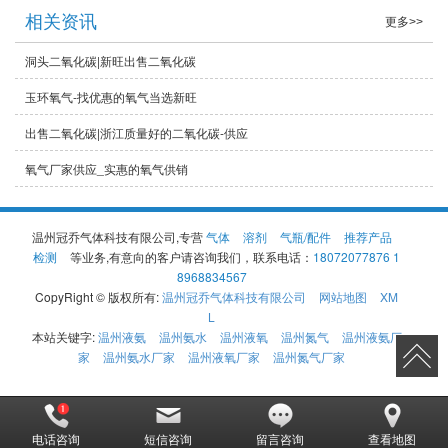
相关资讯
更多>>
洞头二氧化碳|新旺出售二氧化碳
玉环氧气-找优惠的氧气当选新旺
出售二氧化碳|浙江质量好的二氧化碳-供应
氧气厂家供应_实惠的氧气供销
温州冠乔气体科技有限公司,专营
气体
溶剂
气瓶/配件
推荐产品
检测
等业务,有意向的客户请咨询我们，联系电话：
18072077876 1
8968834567
CopyRight © 版权所有:
温州冠乔气体科技有限公司
网站地图
XM
L
本站关键字:
温州液氨
温州氨水
温州液氧
温州氮气
温州液氨厂
家
温州氨水厂家
温州液氧厂家
温州氮气厂家
电话咨询
短信咨询
留言咨询
查看地图