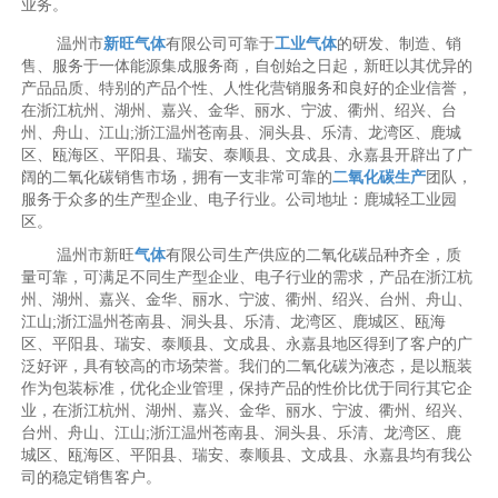
业务。
温州市
新旺气体
有限公司可靠于
工业气体
的研发、制造、销
售、服务于一体能源集成服务商，自创始之日起，新旺以其优异的
产品品质、特别的产品个性、人性化营销服务和良好的企业信誉，
在浙江杭州、湖州、嘉兴、金华、丽水、宁波、衢州、绍兴、台
州、舟山、江山;浙江温州苍南县、洞头县、乐清、龙湾区、鹿城
区、瓯海区、平阳县、瑞安、泰顺县、文成县、永嘉县开辟出了广
阔的二氧化碳销售市场，拥有一支非常可靠的
二氧化碳生产
团队，
服务于众多的生产型企业、电子行业。公司地址：鹿城轻工业园
区。
温州市新旺
气体
有限公司生产供应的二氧化碳品种齐全，质
量可靠，可满足不同生产型企业、电子行业的需求，产品在浙江杭
州、湖州、嘉兴、金华、丽水、宁波、衢州、绍兴、台州、舟山、
江山;浙江温州苍南县、洞头县、乐清、龙湾区、鹿城区、瓯海
区、平阳县、瑞安、泰顺县、文成县、永嘉县地区得到了客户的广
泛好评，具有较高的市场荣誉。我们的二氧化碳为液态，是以瓶装
作为包装标准，优化企业管理，保持产品的性价比优于同行其它企
业，在浙江杭州、湖州、嘉兴、金华、丽水、宁波、衢州、绍兴、
台州、舟山、江山;浙江温州苍南县、洞头县、乐清、龙湾区、鹿
城区、瓯海区、平阳县、瑞安、泰顺县、文成县、永嘉县均有我公
司的稳定销售客户。