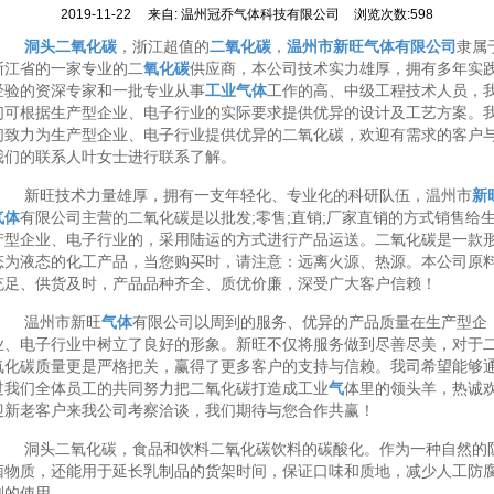
2019-11-22
来自:
温州冠乔气体科技有限公司
浏览次数:598
洞头二氧化碳
，浙江超值的
二氧化碳
，
温州市新旺气体有限公司
隶属
浙江省的一家专业的二
氧化碳
供应商，本公司技术实力雄厚，拥有多年实
经验的资深专家和一批专业从事
工业气体
工作的高、中级工程技术人员，
们可根据生产型企业、电子行业的实际要求提供优异的设计及工艺方案。
们致力为生产型企业、电子行业提供优异的二氧化碳，欢迎有需求的客户
我们的联系人叶女士进行联系了解。
新旺技术力量雄厚，拥有一支年轻化、专业化的科研队伍，温州市
新
气体
有限公司主营的二氧化碳是以批发;零售;直销;厂家直销的方式销售给
产型企业、电子行业的，采用陆运的方式进行产品运送。二氧化碳是一款
态为液态的化工产品，当您购买时，请注意：远离火源、热源。本公司原
充足、供货及时，产品品种齐全、质优价廉，深受广大客户信赖！
温州市新旺
气体
有限公司以周到的服务、优异的产品质量在生产型企
业、电子行业中树立了良好的形象。新旺不仅将服务做到尽善尽美，对于
氧化碳质量更是严格把关，赢得了更多客户的支持与信赖。我司希望能够
过我们全体员工的共同努力把二氧化碳打造成工业
气
体里的领头羊，热诚
迎新老客户来我公司考察洽谈，我们期待与您合作共赢！
洞头二氧化碳，食品和饮料二氧化碳饮料的碳酸化。作为一种自然的
菌物质，还能用于延长乳制品的货架时间，保证口味和质地，减少人工防
剂的使用。