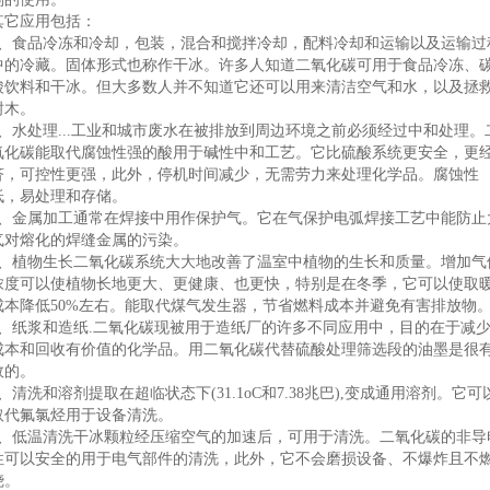
其它应用包括：
1、食品冷冻和冷却，包装，混合和搅拌冷却，配料冷却和运输以及运输过
中的冷藏。固体形式也称作干冰。许多人知道二氧化碳可用于食品冷冻、
酸饮料和干冰。但大多数人并不知道它还可以用来清洁空气和水，以及拯
树木。
2、水处理...工业和城市废水在被排放到周边环境之前必须经过中和处理。
氧化碳能取代腐蚀性强的酸用于碱性中和工艺。它比硫酸系统更安全，更
济，可控性更强，此外，停机时间减少，无需劳力来处理化学品。腐蚀性
低，易处理和存储。
3、金属加工通常在焊接中用作保护气。它在气保护电弧焊接工艺中能防止
气对熔化的焊缝金属的污染。
4、植物生长二氧化碳系统大大地改善了温室中植物的生长和质量。增加气
浓度可以使植物长地更大、更健康、也更快，特别是在冬季，它可以使取
成本降低50%左右。能取代煤气发生器，节省燃料成本并避免有害排放物
5、纸浆和造纸.二氧化碳现被用于造纸厂的许多不同应用中，目的在于减
成本和回收有价值的化学品。用二氧化碳代替硫酸处理筛选段的油墨是很
效的。
6、清洗和溶剂提取在超临状态下(31.1oC和7.38兆巴),变成通用溶剂。它可
取代氟氯烃用于设备清洗。
7、低温清洗干冰颗粒经压缩空气的加速后，可用于清洗。二氧化碳的非导
性可以安全的用于电气部件的清洗，此外，它不会磨损设备、不爆炸且不
烧。