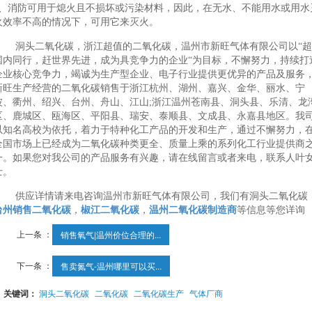
8、消防可用于熄火且不损坏或污染材料，因此，在无水、不能用水或用水
火效率不高的情况下，可用它来灭火。
洞头二氧化碳，浙江超值的二氧化碳，温州市新旺气体有限公司以“超
国内同行，赶世界先进，成为具竞争力的企业“为目标，不懈努力，持续打
企业核心竞争力，竭诚为生产型企业、电子行业提供更优异的产品及服务
新旺生产经营的二氧化碳销售于浙江杭州、湖州、嘉兴、金华、丽水、宁
波、衢州、绍兴、台州、舟山、江山;浙江温州苍南县、洞头县、乐清、龙
区、鹿城区、瓯海区、平阳县、瑞安、泰顺县、文成县、永嘉县地区。我
以知名高校为依托，着力于特种化工产品的开发和生产，通过不懈努力，
全国市场上已经成为二氧化碳种类更全、质量上乘的系列化工行业提供商
一。如果您对我公司的产品服务有兴趣，请在线留言或者来电，联系人叶
士。
供应详情请来电咨询温州市新旺气体有限公司，我们有洞头二氧化碳
台州销售二氧化碳
，
椒江二氧化碳
，
温州二氧化碳制造商
等信息等您详询
上一条 ：
销售氧气|温州价位合理的...
下一条 ：
售卖氮气-温州哪里可以买...
关键词：
洞头二氧化碳
二氧化碳
二氧化碳生产
气体厂商