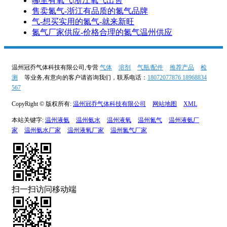
哪里有氧气|浙江氧气出售
售卖氮气-浙江有品质的氮气品牌
气-想买实用的氮气-就来新旺
氮气厂家供应-价格合理的氮气温州供应
温州冠乔气体科技有限公司,专营
气体
溶剂
气瓶/配件
推荐产品
检
测
等业务,有意向的客户请咨询我们，联系电话：
18072077876 18968834
567
CopyRight © 版权所有:
温州冠乔气体科技有限公司
网站地图
XML
本站关键字:
温州液氨
温州氨水
温州液氧
温州氮气
温州液氨厂
家
温州氨水厂家
温州液氧厂家
温州氮气厂家
扫一扫访问移动端