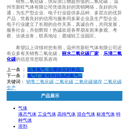
销售二氧化碳，供应浙江物超所值的二氧化碳， 温
州市新旺气体有限公司凭借良好的营销网络，良好的沟
通，为生产型企业、电子行业提供多品种、多层次的优异
产品，凭着良好的信用与服务同多家企业及生产型企业、
电子行业建立了长期的合作关系，真诚合作，共同发展，
服务社会，共创辉煌！热诚欢迎各界朋友前来参观、考
察、洽谈业务，联系地址：鹿城轻工业园区。
希望以上详情对您有用，温州市新旺气体有限公司还
有众多有关销售二氧化碳，
丽水二氧化碳厂家
，
乐清二氧
化碳
的信息等您联系咨询
上一条 ：
出售氧气_在哪能买到有品...
下一条 ：
氧气厂家|性价比高的氧气...
关键词：
销售二氧化碳
二氧化碳
二氧化碳储存
二氧化碳
生产
产品展示
气体
液态气体
工业气体
高纯气体
混合气体
标准气体
特
种气体
溶剂