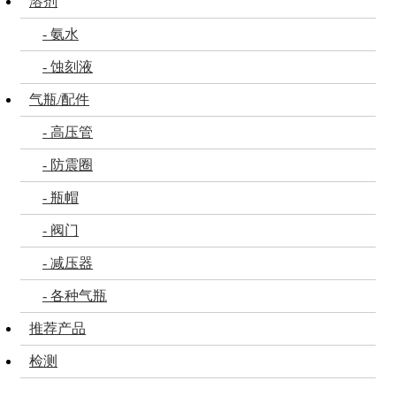
溶剂
- 氨水
- 蚀刻液
气瓶/配件
- 高压管
- 防震圈
- 瓶帽
- 阀门
- 减压器
- 各种气瓶
推荐产品
检测