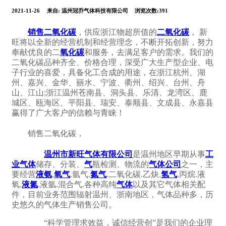
2021-11-26
来自:
温州冠乔气体科技有限公司
浏览次数:391
销售二氧化碳
，供应浙江物超所值的
二氧化碳
， 新
旺将以全新的经营机制和经营理念，不断开拓创新，努力
奉献优良的二
氧化碳
和服务，去满足客户的需求。我们的
二氧化碳品种齐全、价格合理，深受广大生产型企业、电
子行业的喜爱，具备化工合成的用途，在浙江杭州、湖
州、嘉兴、金华、丽水、宁波、衢州、绍兴、台州、舟
山、江山;浙江温州苍南县、洞头县、乐清、龙湾区、鹿
城区、瓯海区、平阳县、瑞安、泰顺县、文成县、永嘉县
赢得了广大客户的信赖与青睐！
销售二氧化碳，
温州市新旺气体有限公司
是温州地区早期从事
工
业气体
储存、分装、
气
瓶检测、物流的
气体公司
之一，主
要经营
液氨
.
氧气
.氩气.
氮气
.二氧化碳.乙炔.
氢气
.丙烷.液
氧.
液氮
.液氩.混合气.各种高纯
气体
以及其它气体相关配
件，目前业务范围辐射温州、浙南地区，气体品种多，历
史悠久的气体生产销售公司。
“科学管理求效益，诚信经营创”是我们的企业理