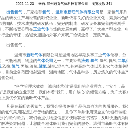
2021-11-23
来自:
温州冠乔气体科技有限公司
浏览次数:341
出售氮气
，厂家推荐
氮气
，
温州市新旺气体有限公司
是一家氮
气
系列
产品的研发生产与经营的独资企业。新旺依靠良好的企业文化，素质出色
管理团队，技术成熟的研发队伍，完好的制造、研发设备和完善的检测手
段，不断拓宽公司在
工业气体
市场的发展空间，赢得了广大生产型企业、
子行业的青睐，热诚欢迎国内外客户来我厂恰谈业务、定购产品。
出售氮气，
温州市
新旺气体
有限公司是温州地区早期从事工业
气体
储存、分
装、气瓶检测、物流的
气体公司
之一，主要经营
液氨
.
氧气
.氩气.氮气.
二氧
碳
.乙炔.
氢气
.丙烷.液氧.
液氮
.液氩.混合气.各种高纯气体以及其它气体相关
件，目前业务范围辐射温州、浙南地区，气体品种多，历史悠久的气体生
销售公司。
“科学管理求效益，诚信经营创”是我们的企业理念，“”安全，品
质”是我们的企业宗旨，我们本着“我们，用户放心”的经营方略，为广大客
送上质优价宜的新旺气体产品。
凡是在新旺购买氮气，我司会提供免费产品信息咨询的售后服务。我
司的氮气采用陆运进行货物的配送，一旦你下单并使用现金支付;银行转账;
货到付款付款后，我们会提供物流信息方便顾客进行跟踪，及时快捷的为
客解决疑难问题，让您能全程体验到我们完善的服务。温州市新旺气体有