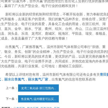
公司秉承“以诚为本，合作共赢”的思想理念打造出化工贸易行优异的服务
系，赢得了广大生产型企业、电子行业的信赖和支持！
新旺将以全新的经营机制和经营理念，不断开拓创新，努力奉献优良
氮气和服务，去满足客户的需求。我们的氮气品种齐全、价格合理，深受
大生产型企业、电子行业的喜爱，具备化工合成的用途，在浙江杭州、湖
州、嘉兴、金华、丽水、宁波、衢州、绍兴、台州、舟山、江山;浙江温州
南县、洞头县、乐清、龙湾区、鹿城区、瓯海区、平阳县、瑞安、泰顺县
文成县、永嘉县赢得了广大客户的信赖与青睐！
出售氮气，厂家推荐氮气， 温州市新旺气体有限公司奉行“崇德、重
才、敬业、务实、创新”的企业精神，为生产型企业、电子行业提供优异的
气。今后，新旺将以更高的技术含量，更优异的产品，以及更完善的服务
广大生产型企业、电子行业携手并进，共同成长，并热忱欢迎海内外各界
朋光临惠顾，共谋行业发展。公司地址：鹿城轻工业园区。
希望以上详情对您有用，温州市新旺气体有限公司还有众多有关
青田
气
，
丽水出售氮气
，
丽水氮气厂家
，出售氮气的信息等您联系咨询
上一条 ：
龙湾二氧化碳-浙江范围内...
下一条 ：
售卖氧气-温州哪里可以买...