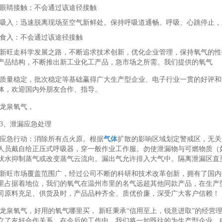
眼睛接触；不会通过该途径接触
吸入：迅速脱离现场至空气新鲜处。保持呼吸道通畅。呼吸、心跳停止，
食入：不会通过该途径接触
新旺走科学发展之路，不断追求技术创新，优化企业管理，保持氧气的性
产品结构，不断推出新工业化工产品，急市场之所需。我们提供的氧气
质量稳定，批次稳定等基础赢得广大生产型企业、电子行业一贯的好评和
体，欢迎国内外朋友合作、指导。
龙泉氧气，
3、泄漏应急处理
应急行动：消除所有点火原。根据
气体
扩散的影响区域划定警戒区，无关
人员戴自给正压式呼吸器，穿一般作业工作服。勿使泄漏物与可燃物质（
状水抑制蒸气或改变蒸气云流向。漏出气允许排入大气中。隔离泄漏区直
新旺市场覆盖范围广，经过公司不断的科研和技术改革创新，拥有了国内
里占据着地位，我们的氧气在温州市里的名气远超其他同款产品，在生产
司原料充足、供货及时，产品品种齐全、质优价廉，深受广大客户信赖！
龙泉氧气，好用的氧气哪里买， 新旺秉承“信用至上，锐意进取”的经营
立了友好合作关系。在今后的工作中，我们将一如既往的为生产型企业、