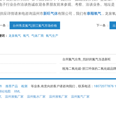
电子行业合作洽谈热诚欢迎各界朋友前来参观、考察、洽谈业务。地址是
供应详情请来电咨询温州市
新旺气体
有限公司，我们有
泰顺氧气
，龙泉氧
一条 ：
下一条 ：
台州售卖氮气|浙江氮气市场价格
出
键词：
龙泉氧气
氧气
气体厂商
氧气生产
台州氮气出售_找好的氮气当选新旺
瓯海二氧化碳-浙江环保的二氧化碳品
件
推荐产品
检测
等业务,有意向的客户请咨询我们，联系电话：
18072077876 
网站地图
XML
气
温州液氨厂家
温州氨水厂家
温州液氧厂家
温州氮气厂家