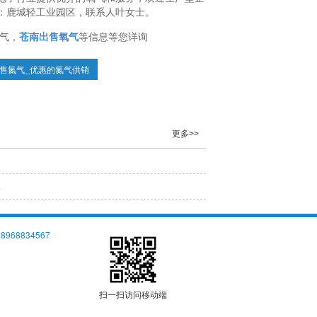
：鹿城轻工业园区，联系人叶女士。
气，
苍南出售氧气
等信息等您详询
售氮气_优惠的氮气供销
更多>>
牌
18968834567
扫一扫访问移动端