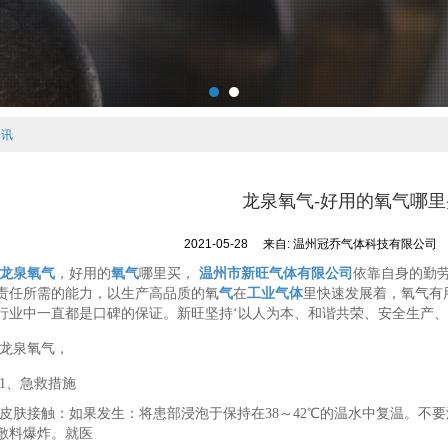
资讯
龙泉氧气-好用的氧气哪里
2021-05-28
来自:
温州冠乔气体科技有限公司
龙泉氧气
，好用的
氧气
哪里买，
温州市新旺气体有限公司
依靠自身的勤
责任所需的能力，以生产高品质的氧
气
在
工业气体
里快速发展着，氧气有
行业中一直都是口碑的保证。新旺坚持‘以人为本、和谐共荣、安全生产、
龙泉氧气，
1、急救措施
皮肤接触：如果发生：将患部浸泡于保持在38～42℃的温水中复温。不
敷料爆炸。就医