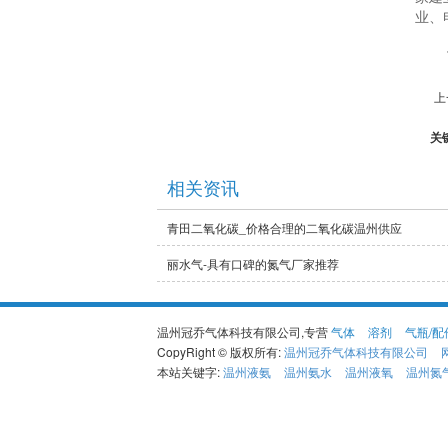
业、
上
关
相关资讯
青田二氧化碳_价格合理的二氧化碳温州供应
丽水气-具有口碑的氮气厂家推荐
温州冠乔气体科技有限公司,专营
气体
溶剂
气瓶/配
CopyRight © 版权所有:
温州冠乔气体科技有限公司
本站关键字:
温州液氨
温州氨水
温州液氧
温州氮