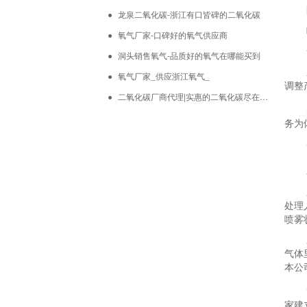
- 特种气体
- 阀门
龙泉二氧化碳-浙江有口皆碑的二氧化碳
- 减压器
氧气厂家-口碑好的氧气供应商
- 各种气瓶
洞头销售氧气-品质好的氧气在哪能买到
氧气厂家_供应浙江氧气_
调整
二氧化碳厂商代理|实惠的二氧化碳尽在新旺
务为
处理
喷雾
气体
本公
家建