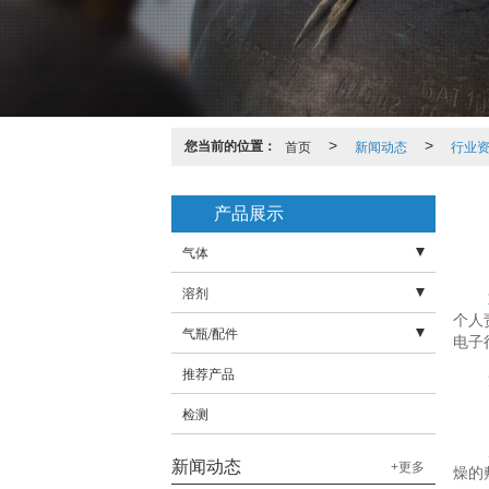
您当前的位置：
首页
>
新闻动态
>
行业
产品展示
气体
溶剂
- 液态气体
个人
气瓶/配件
- 工业气体
- 氨水
电子
推荐产品
- 高纯气体
- 蚀刻液
- 高压管
检测
- 混合气体
- 防震圈
- 标准气体
- 瓶帽
新闻动态
+更多
燥的