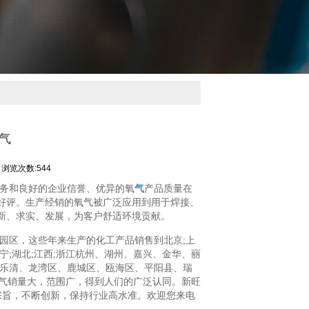
气
浏览次数:544
务和良好的企业信誉、优异的氧
气
产品质量在
好评。生产经销的氧气被广泛应用到用于焊接、
新、求实、发展，为客户舒适环境贡献。
园区，这些年来生产的化工产品销售到北京;上
东;辽宁;湖北;江西;浙江杭州、湖州、嘉兴、金华、丽
、乐清、龙湾区、鹿城区、瓯海区、平阳县、瑞
江。氧气销量大，范围广，得到人们的广泛认同。新旺
销宗旨，不断创新，保持行业高水准。欢迎您来电