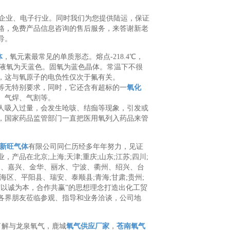
型企业、电子行业。同时我们为您提供陆运，保证
格，免费产品信息咨询的售后服务，来答谢新老
导。
体
，氧元素最常见的单质形态。熔点-218.4℃，
%。液氧为天蓝色。固氧为蓝色晶体。常温下不很
，这与氧原子的电负性仅次于氟有关。
等无特别要求，同时，它还含有超标的一
氧化
、气焊、气割等。
人吸入过量，会发生呛咳、结痂等现象，引发或
，国家药品监管部门一直把医用氧列入药品来管
新旺气体
有限公司同仁历经多年年努力，见证
品在北京;上海;天津;重庆;山东;江苏;四川;
州、湖州、嘉兴、金华、丽水、宁波、衢州、绍兴、台
区、平阳县、瑞安、泰顺县;青海;甘肃;贵州;
承“以诚为本，合作共赢”的思想理念打造出化工贸
各界朋友莅临参观、指导和业务洽谈，公司地
了解与龙泉氧气，鹿城
氧气供应厂家
，
苍南氧气