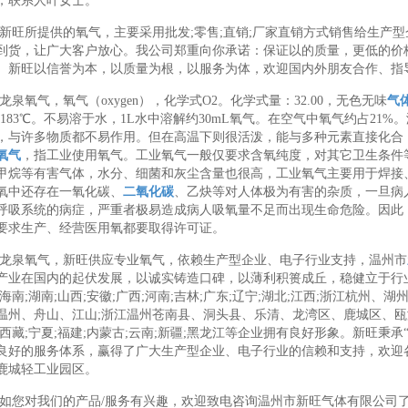
，联系人叶女士。
新旺所提供的氧气，主要采用批发;零售;直销;厂家直销方式销售给生产
到货，让广大客户放心。我公司郑重向你承诺：保证以的质量，更低的价
。新旺以信誉为本，以质量为根，以服务为体，欢迎国内外朋友合作、指
龙泉氧气，氧气（oxygen），化学式O2。化学式量：32.00，无色无味
气
-183℃。不易溶于水，1L水中溶解约30mL氧气。在空气中氧气约占21
，与许多物质都不易作用。但在高温下则很活泼，能与多种元素直接化合
氧气
，指工业使用氧气。工业氧气一般仅要求含氧纯度，对其它卫生条件
甲烷等有害气体，水分、细菌和灰尘含量也很高，工业氧气主要用于焊接
氧中还存在一氧化碳、
二氧化碳
、乙炔等对人体极为有害的杂质，一旦病
呼吸系统的病症，严重者极易造成病人吸氧量不足而出现生命危险。因此
要求生产、经营医用氧都要取得许可证。
龙泉氧气，新旺供应专业氧气，依赖生产型企业、电子行业支持，温州市
产业在国内的起伏发展，以诚实铸造口碑，以薄利积篑成丘，稳健立于行业，产
;海南;湖南;山西;安徽;广西;河南;吉林;广东;辽宁;湖北;江西;浙江杭
温州、舟山、江山;浙江温州苍南县、洞头县、乐清、龙湾区、鹿城区、瓯海
;西藏;宁夏;福建;内蒙古;云南;新疆;黑龙江等企业拥有良好形象。新旺秉
良好的服务体系，赢得了广大生产型企业、电子行业的信赖和支持，欢迎
鹿城轻工业园区。
如您对我们的产品/服务有兴趣，欢迎致电咨询温州市新旺气体有限公司