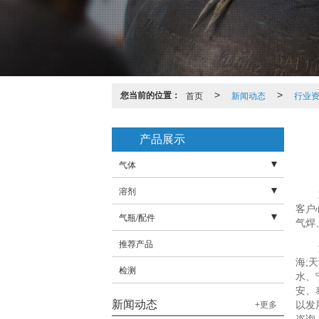
您当前的位置：
首页
>
新闻动态
>
行业
产品展示
气体
溶剂
- 液态气体
客户
气瓶/配件
- 工业气体
- 氨水
气焊
推荐产品
- 高纯气体
- 蚀刻液
- 高压管
海;
检测
- 混合气体
- 防震圈
水、
安、
- 标准气体
- 瓶帽
新闻动态
+更多
以发