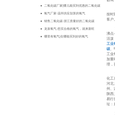
咨询
- 特种气体
- 阀门
二氧化碳厂家|哪儿能买到优惠的二氧化碳
- 减压器
氧气厂家-温州供应划算的氧气
按时
客户
- 各种气瓶
销售二氧化碳-浙江质量好的二氧化碳
龙泉氧气-想买合格的氧气，就来新旺
沸点
哪里有氧气|在哪能买到好的氧气
活泼
工业
碳
、
工业
加重
理，
化工
河北
州、
陕西
易行
址：