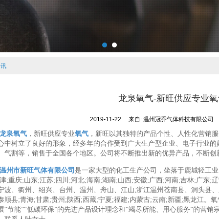
资讯
龙泉氧气-新旺供应专业氧
2019-11-22
来自:
温州冠乔气体科技有限公司
龙泉氧气
，新旺供应专业
氧气
，新旺以其独特的产品个性、人性化营销服
心中树立了良好的形象，经多年的合作受到广大生产型企业、电子行业的
、气割等，销售于全国各个地区。公司将不断推出新的优异产品，不断创
温州市新旺气体有限公司
是一家大型的化工生产公司，坐落于鹿城轻工业
天津;重庆;山东;江苏;四川;河北;海南;湖南;山西;安徽;广西;河南;吉林;广
宁波、衢州、绍兴、台州、温州、舟山、江山;浙江温州苍南县、洞头县
泰顺县;青海;甘肃;贵州;陕西;西藏;宁夏;福建;内蒙古;云南;新疆;黑龙
展“节能”“低碳环保”的先进产品设计理念和“竭尽所能、用心服务”的营