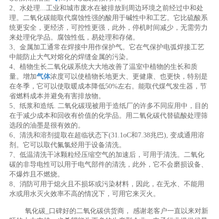
2、水处理...工业和城市废水在被排放到周边环境之前经过中和处
理。二氧化碳能取代腐蚀性强的酸用于碱性中和工艺。它比硫酸系
统更安全，更经济，可控性更强，此外，停机时间减少，无需劳力
来处理化学品。腐蚀性低，易处理和存储。
3、金属加工通常在焊接中用作保护气。它在气保护电弧焊接工艺
中能防止大气对熔化的焊缝金属的污染。
4、植物生长二氧化碳系统大大地改善了温室中植物的生长和质
量。增加
气体
浓度可以使植物长地更大、更健康、也更快，特别是
在冬季，它可以使取暖成本降低50%左右。能取代煤气发生器，节
省燃料成本并避免有害排放物。
5、纸浆和造纸. 二氧化碳现被用于造纸厂的许多不同应用中，目的
在于减少成本和回收有价值的化学品。用二氧化碳代替硫酸处理筛
选段的油墨是很有效的。
6、清洗和溶剂提取在超临状态下(31.1oC和7.38兆巴), 变成通用溶
剂。它可以取代氟氯烃用于设备清洗。
7、低温清洗干冰颗粒经压缩空气的加速后，可用于清洗。二氧化
碳的非导电性可以用于电气部件的清洗，此外，它不会磨损设备、
不爆炸且不燃烧。
8、消防可用于熄火且不损坏或污染材料，因此，在无水、不能用
水或用水灭火效率不高的情况下，可用它来灭火。
氧化碳_口碑好的二氧化碳供货商， 感谢老客户一直以来对新