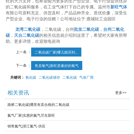
旺的大力支持，也希望能为更多的生产型企业、电子行业提供优异
的二氧化碳和服务，在工业气体打下自己的专属。温州市
新旺气体
有限公司原料充足、供货及时，产品品种齐全、质优价廉，深受生
产型企业、电子行业的信赖！公司地址位于:鹿城轻工业园区
龙湾二氧化碳
，二氧化碳，台州
批发二氧化碳
，
台州二氧化
碳
，
天台二氧化碳
的相关信息就介绍到这里了，希望对大家有所帮
助。更多详情，欢迎致电咨询
上一条 ：
二氧化碳厂家|哪儿能买到...
下一条 ：
售卖氧气|新旺质量好的氧气
关键词：
氧化碳
二氧化碳储存
二氧化碳
气体厂商
相关资讯
更多>>
路桥二氧化碳|哪里有卖合格的二氧化碳
氮气厂家|实惠的氮气尽在新旺
销售氮气|浙江氮气-供应