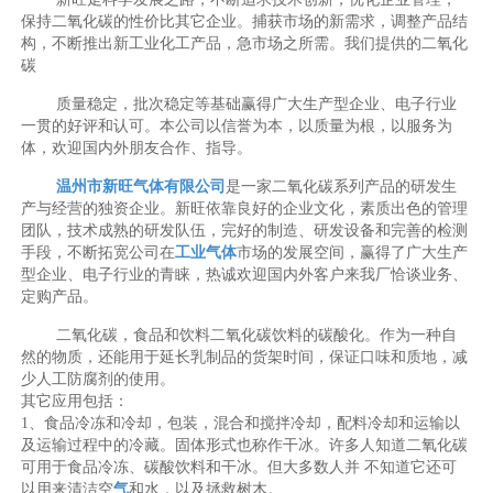
保持二氧化碳的性价比其它企业。捕获市场的新需求，调整产品结
构，不断推出新工业化工产品，急市场之所需。我们提供的二氧化
碳
质量稳定，批次稳定等基础赢得广大生产型企业、电子行业
一贯的好评和认可。本公司以信誉为本，以质量为根，以服务为
体，欢迎国内外朋友合作、指导。
温州市新旺气体有限公司
是一家二氧化碳系列产品的研发生
产与经营的独资企业。新旺依靠良好的企业文化，素质出色的管理
团队，技术成熟的研发队伍，完好的制造、研发设备和完善的检测
手段，不断拓宽公司在
工业气体
市场的发展空间，赢得了广大生产
型企业、电子行业的青睐，热诚欢迎国内外客户来我厂恰谈业务、
定购产品。
二氧化碳，食品和饮料二氧化碳饮料的碳酸化。作为一种自
然的物质，还能用于延长乳制品的货架时间，保证口味和质地，减
少人工防腐剂的使用。
其它应用包括：
1、食品冷冻和冷却，包装，混合和搅拌冷却，配料冷却和运输以
及运输过程中的冷藏。固体形式也称作干冰。许多人知道二氧化碳
可用于食品冷冻、碳酸饮料和干冰。但大多数人并 不知道它还可
以用来清洁空
气
和水，以及拯救树木。