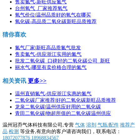
售卖氮气-新旺供应氮气
台州氧气_厂家推荐氧气
氧气价位|温州品质好的氧气在哪买
氧化碳-高品质二氧化碳新旺品质推荐
猜你喜欢
氮气厂家|新旺高品质氮气批发
售卖氮气-供应浙江实用的氮气
批发二氧化碳_口碑好的二氧化碳公司_新旺
丽水气-哪里有卖价格合理的氮气
相关资讯
更多>>
温州直销氮气-供应浙江实惠的氮气
二氧化碳厂家推荐|好的二氧化碳新旺品质推荐
龙泉二氧化碳|温州供应好用的二氧化碳
青田二氧化碳|物超所值的二氧化碳温州供应
温州冠乔气体科技有限公司,专营
气体
溶剂
气瓶/配件
推荐产
品
检测
等业务,有意向的客户请咨询我们，联系电话：
18072077876 18968834567