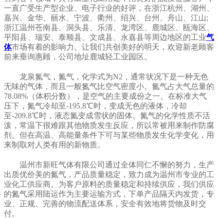
一直广受生产型企业、电子行业的好评，在浙江杭州、湖州、
嘉兴、金华、丽水、宁波、衢州、绍兴、台州、舟山、江山;
浙江温州苍南县、洞头县、乐清、龙湾区、鹿城区、瓯海区、
平阳县、瑞安、泰顺县、文成县、永嘉县等周边地区的工业
气
体
市场有着的影响力。让我们共创美好的明天，欢迎新老顾客
前来垂询惠顾，公司地址鹿城轻工业园区。
龙泉氮气，氮气，化学式为N2，通常状况下是一种无色
无味的气体，而且一般氮气比空气密度小。氮气占大气总量的
78.08%（体积分数），是空气的主要成份之一。在标准大气
压下，氮气冷却至-195.8℃时，变成无色的液体，冷却
至-209.8℃时，液态氮变成雪状的固体。氮气的化学性质不活
泼，常温下很难跟其他物质发生反应，所以常被用来制作防腐
剂。但在高温、高能量条件下可与某些物质发生化学变化，用
来制取对人类有用的新物质。
温州市新旺气体有限公司通过全体同仁不懈的努力，生产
出质优价美的氮气，产品质量稳定，致力成为温州市专业的工
业化工供应商。为客户原料的质量稳定和持续供应，我们供应
的氮气采用陆运作为主要运输方式，下单产品隔天内发货，专
业、正规、完善的物流配送体系，安全有效地将货物及时交
付。