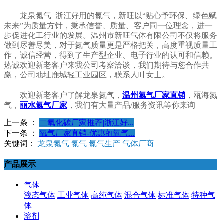
龙泉氮气_浙江好用的氮气，新旺以“贴心予环保、绿色赋
未来”为质量方针，秉承信誉、质量、客户同一位理念，进一
步促进化工行业的发展。温州市新旺气体有限公司不仅将服务
做到尽善尽美，对于氮气质量更是严格把关，高度重视质量工
作，诚信经营，得到了生产型企业、电子行业的认可和信赖。
热诚欢迎新老客户来我公司考察洽谈，我们期待与您合作共
赢，公司地址鹿城轻工业园区，联系人叶女士。
欢迎新老客户了解龙泉氮气，
温州氮气厂家直销
，瓯海氮
气，
丽水氮气厂家
，我们有大量产品/服务资讯等你来询
上一条 ：
二氧化碳厂家推荐|浙江好...
下一条 ：
氧气厂家直销-优惠的氧气...
关键词：
龙泉氮气
氮气
氮气生产
气体厂商
产品展示
气体
液态气体
工业气体
高纯气体
混合气体
标准气体
特种气
体
溶剂