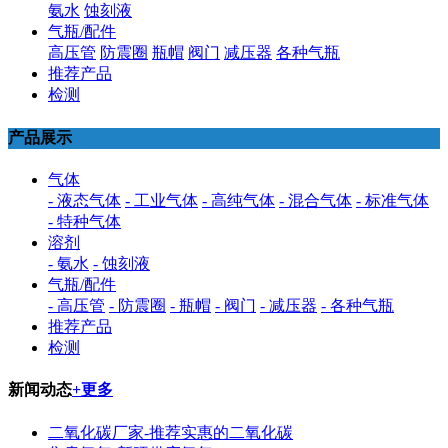
氨水
蚀刻液
气瓶/配件
高压管
防震圈
瓶帽
阀门
减压器
各种气瓶
推荐产品
检测
产品展示
气体
- 液态气体
- 工业气体
- 高纯气体
- 混合气体
- 标准气体
- 特种气体
溶剂
- 氨水
- 蚀刻液
气瓶/配件
- 高压管
- 防震圈
- 瓶帽
- 阀门
- 减压器
- 各种气瓶
推荐产品
检测
新闻动态
+更多
二氧化碳厂家-推荐实惠的二氧化碳