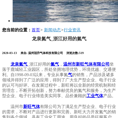
您当前的位置：
首页
>
新闻动态
>
行业资讯
龙泉氮气_浙江好用的氮气
2020-03-13
来自:
温州冠乔气体科技有限公司
浏览次数:519
龙泉氮气
_浙江好用的
氮气
，
温州市新旺气体有限公司
坐
落于鹿城轻工业园区，所处坐拥地理优势，环境优越、交通便
利。自1998-09-03以来，专业从事氮
气
的销售，产品涉及诸多
领域并得到了广泛的应用，得到了广大生产型企业、电子行业
的认可与好评。在发展过程中，新旺将以全新的经营机制和经
营理念，不断开拓创新，努力奉献优良的氮气和服务，为生产
型企业、电子行业缔造美实同享、品价兼顾的
工业气体
产品。
温州市
新旺气体
有限公司为了满足生产型企业、电子行业
的需求，不断对产品进行更新和完善。新旺大力开发氮气的销
售到各个领域，具有工业化工用途，用良好的品质征服客户，