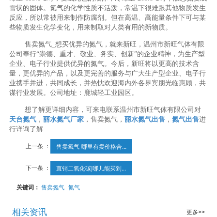
雪状的固体。氮气的化学性质不活泼，常温下很难跟其他物质发生
反应，所以常被用来制作防腐剂。但在高温、高能量条件下可与某
些物质发生化学变化，用来制取对人类有用的新物质。
售卖氮气_想买优异的氮气，就来新旺，温州市新旺气体有限
公司奉行“崇德、重才、敬业、务实、创新”的企业精神，为生产型
企业、电子行业提供优异的氮气。今后，新旺将以更高的技术含
量，更优异的产品，以及更完善的服务与广大生产型企业、电子行
业携手并进，共同成长，并热忱欢迎海内外各界宾朋光临惠顾，共
谋行业发展。公司地址：鹿城轻工业园区。
想了解更详细内容，可来电联系温州市新旺气体有限公司对
天台氮气
，
丽水氮气厂家
，售卖氮气，
丽水氮气出售
，
氮气出售
进
行详询了解
上一条 ：
售卖氧气-哪里有卖价格合...
下一条 ：
直销二氧化碳|哪儿能买到...
关键词：
售卖氮气
氮气
相关资讯
更多>>