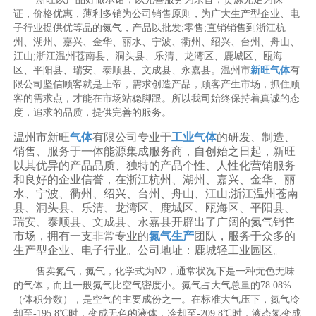
证，价格优惠，薄利多销为公司销售原则，为广大生产型企业、电
子行业提供优等品的氮气，产品以批发;零售;直销销售到浙江杭
州、湖州、嘉兴、金华、丽水、宁波、衢州、绍兴、台州、舟山、
江山;浙江温州苍南县、洞头县、乐清、龙湾区、鹿城区、瓯海
区、平阳县、瑞安、泰顺县、文成县、永嘉县。温州市
新旺气体
有
限公司坚信顾客就是上帝，需求创造产品，顾客产生市场，抓住顾
客的需求点，才能在市场站稳脚跟。所以我司始终保持着真诚的态
度，追求的品质，提供完善的服务。
温州市新旺
气体
有限公司专业于
工业气体
的研发、制造、
销售、服务于一体能源集成服务商，自创始之日起，新旺
以其优异的产品品质、独特的产品个性、人性化营销服务
和良好的企业信誉，在浙江杭州、湖州、嘉兴、金华、丽
水、宁波、衢州、绍兴、台州、舟山、江山;浙江温州苍南
县、洞头县、乐清、龙湾区、鹿城区、瓯海区、平阳县、
瑞安、泰顺县、文成县、永嘉县开辟出了广阔的氮气销售
市场，拥有一支非常专业的
氮气生产
团队，服务于众多的
生产型企业、电子行业。公司地址：鹿城轻工业园区。
售卖氮气，氮气，化学式为N2，通常状况下是一种无色无味
的气体，而且一般氮气比空气密度小。氮气占大气总量的78.08%
（体积分数），是空气的主要成份之一。在标准大气压下，氮气冷
却至-195.8℃时，变成无色的液体，冷却至-209.8℃时，液态氮变成