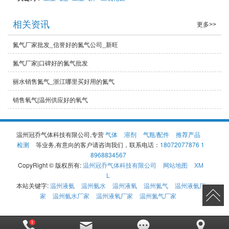
相关资讯
更多>>
氮气厂家批发_信誉好的氮气公司_新旺
氮气厂家|口碑好的氮气批发
丽水销售氮气_浙江哪里买好用的氮气
销售氧气|温州供应好的氧气
温州冠乔气体科技有限公司,专营
气体
溶剂
气瓶/配件
推荐产品
检测
等业务,有意向的客户请咨询我们，联系电话：
18072077876 1
8968834567
CopyRight © 版权所有:
温州冠乔气体科技有限公司
网站地图
XM
L
本站关键字:
温州液氨
温州氨水
温州液氧
温州氮气
温州液氨厂
家
温州氨水厂家
温州液氧厂家
温州氮气厂家