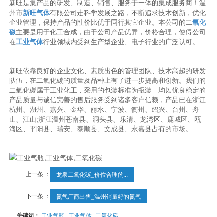
新旺是集产品的研发、制造、销售、服务于一体的集成服务商！温
州市
新旺气体
有限公司走科学发展之路，不断追求技术创新，优化
企业管理，保持产品的性价比优于同行其它企业。本公司的二
氧化
碳
主要是用于化工合成，由于公司产品优异，价格合理，使得公司
在
工业气体
行业领域内受到生产型企业、电子行业的广泛认可。
新旺依靠良好的企业文化、素质出色的管理团队、技术高超的研发
队伍，在二氧化碳的质量及品种上有了进一步提高和创新。我们的
二氧化碳属于工业化工，采用的包装标准为瓶装，均以优良稳定的
产品质量与诚信完善的售后服务受到诸多客户信赖，产品已在浙江
杭州、湖州、嘉兴、金华、丽水、宁波、衢州、绍兴、台州、舟
山、江山;浙江温州苍南县、洞头县、乐清、龙湾区、鹿城区、瓯
海区、平阳县、瑞安、泰顺县、文成县、永嘉县占有的市场。
上一条 ：
龙泉二氧化碳_价位合理的...
下一条 ：
氮气厂商出售_温州销量好的氮气
关键词：
工业气瓶
工业气体
二氧化碳