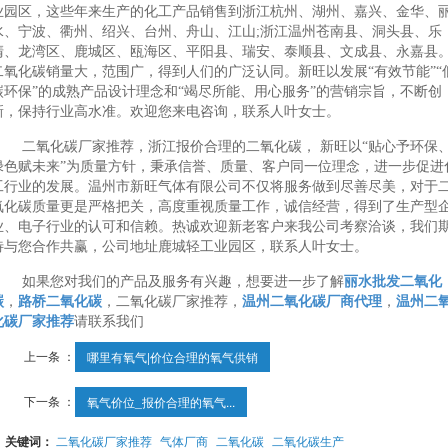
业园区，这些年来生产的化工产品销售到浙江杭州、湖州、嘉兴、金华、
水、宁波、衢州、绍兴、台州、舟山、江山;浙江温州苍南县、洞头县、乐
清、龙湾区、鹿城区、瓯海区、平阳县、瑞安、泰顺县、文成县、永嘉县
二氧化碳销量大，范围广，得到人们的广泛认同。新旺以发展“有效节能”“
碳环保”的成熟产品设计理念和“竭尽所能、用心服务”的营销宗旨，不断创
新，保持行业高水准。欢迎您来电咨询，联系人叶女士。
二氧化碳厂家推荐，浙江报价合理的二氧化碳， 新旺以“贴心予环保
绿色赋未来”为质量方针，秉承信誉、质量、客户同一位理念，进一步促进
工行业的发展。温州市新旺气体有限公司不仅将服务做到尽善尽美，对于
氧化碳质量更是严格把关，高度重视质量工作，诚信经营，得到了生产型
业、电子行业的认可和信赖。热诚欢迎新老客户来我公司考察洽谈，我们
待与您合作共赢，公司地址鹿城轻工业园区，联系人叶女士。
如果您对我们的产品及服务有兴趣，想要进一步了解
丽水批发二氧化
碳
，
路桥二氧化碳
，二氧化碳厂家推荐，
温州二氧化碳厂商代理
，
温州二
化碳厂家推荐
请联系我们
上一条 ：
哪里有氧气|价位合理的氧气供销
下一条 ：
氧气价位_报价合理的氧气...
关键词：
二氧化碳厂家推荐
气体厂商
二氧化碳
二氧化碳生产