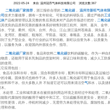
2022-05-24
来自:
温州冠乔气体科技有限公司
浏览次数:367
二氧化碳厂家推荐
，浙江报价合理的
二氧化碳
，
温州市新旺气体有
公司
技术力量雄厚，拥有一支年轻化、可靠化的科研队伍，通过严格的
工
气体
产品检测管理以及完整的售后系统来对产品的市场进行把控，
二氧化
以其优良的品质和完善的服务体系好销售到浙江杭州、湖州、嘉兴、金华
丽水、宁波、衢州、绍兴、台州、舟山、江山;浙江温州苍南县、洞头县、
清、龙湾区、鹿城区、瓯海区、平阳县、瑞安、泰顺县、文成县、永嘉县
得到了生产型企业、电子行业的认可和信赖。新旺以信誉为本，以质量为
根，以服务为体，欢迎国内外朋友合作、指导。
二氧化碳厂家
推荐，食品和饮料二
氧化碳
饮料的碳酸化。作为一种自
的物质，还能用于延长乳制品的货架时间，保证口味和质地，减少人工防
剂的使用。
其它应用包括：
1、食品冷冻和冷却，包装，混合和搅拌冷却，配料冷却和运输以及运输过
中的冷藏。固体形式也称作干冰。许多人知道二氧化碳可用于食品冷冻、
酸饮料和干冰。但大多数人并 不知道它还可以用来清洁空
气
和水，以及拯
树木。
2、水处理...工业和城市废水在被排放到周边环境之前经过中和处理。二氧
碳能取代腐蚀性强的酸用于碱性中和工艺。它比硫酸系统更安全，更经济
可控性更强，此外，停机时间减少，无需劳力来处理化学品。腐蚀性低，
处理和存储。