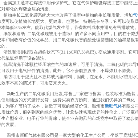
3、金属加工通常在焊接中用作保护气。它在气保护电弧焊接工艺中能防止
气对熔化的焊缝金属的污染。
4、植物生长二氧化碳系统大大地改善了温室中植物的生长和质量。增加
气
浓度可以使植物长地更大、更健康、也更快，特别是在冬季，它可以使取
成本降低50%左右。能取代煤气发生器，节省燃料成本并避免有害排放物
5、纸浆和造纸. 二氧化碳现被用于造纸厂的许多不同应用中，目的在于减
成本和回收有价值的化学品。用二氧化碳代替硫酸处理筛选段的油墨是很
效的。
6、清洗和溶剂提取在超临状态下(31.1oC和7.38兆巴), 变成通用溶剂。它可
取代氟氯烃用于设备清洗。
7、低温清洗干冰颗粒经压缩空气的加速后，可用于清洗。二氧化碳的非导
性可以用于电气部件的清洗，此外，它不会磨损设备、不爆炸且不燃烧。
8、消防可用于熄火且不损坏或污染材料，因此，在无水、不能用水或用水
火效率不高的情况下，可用它来灭火。
新旺生产的二氧化碳采用批发;零售;;厂家进行售卖，包装标准为瓶装
是使用陆运的方式进行发货，运费买卖双方协商。通过我们优异的二氧化
碳，为客户节约了成本，创造了可观的经济价值。温州市
新旺气体
有限公
以质优价廉，服务到家的综合优势，让您快速实现优异的性价比，广泛赢
了生产型企业、电子行业的青睐，使企业在激烈的市场竞争中取得了稳步
康的发展。
温州市新旺气体有限公司是一家大型的化工生产公司，坐落于鹿城轻