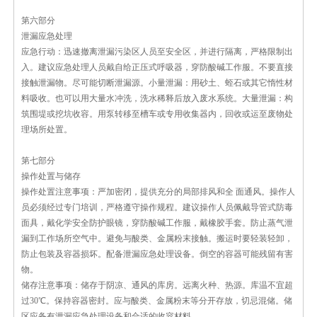
第六部分
泄漏应急处理
应急行动：迅速撤离泄漏污染区人员至安全区，并进行隔离，严格限制出
入。建议应急处理人员戴自给正压式呼吸器，穿防酸碱工作服。不要直接
接触泄漏物。尽可能切断泄漏源。小量泄漏：用砂土、蛭石或其它惰性材
料吸收。也可以用大量水冲洗，洗水稀释后放入废水系统。大量泄漏：构
筑围堤或挖坑收容。用泵转移至槽车或专用收集器内，回收或运至废物处
理场所处置。
第七部分
操作处置与储存
操作处置注意事项：严加密闭，提供充分的局部排风和全 面通风。操作人
员必须经过专门培训，严格遵守操作规程。建议操作人员佩戴导管式防毒
面具，戴化学安全防护眼镜，穿防酸碱工作服，戴橡胶手套。防止蒸气泄
漏到工作场所空气中。避免与酸类、金属粉末接触。搬运时要轻装轻卸，
防止包装及容器损坏。配备泄漏应急处理设备。倒空的容器可能残留有害
物。
储存注意事项：储存于阴凉、通风的库房。远离火种、热源。库温不宜超
过30℃。保持容器密封。应与酸类、金属粉末等分开存放，切忌混储。储
区应备有泄漏应急处理设备和合适的收容材料。