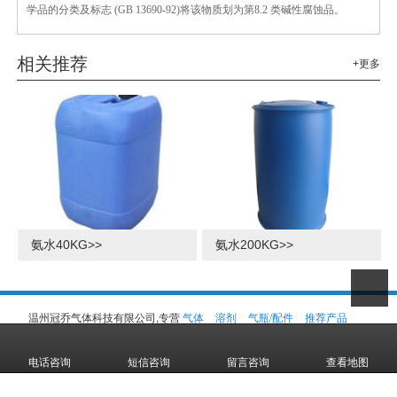
学品的分类及标志 (GB 13690-92)将该物质划为第8.2 类碱性腐蚀品。
相关推荐
+更多
氨水40KG>>
氨水200KG>>
温州冠乔气体科技有限公司,专营
气体
溶剂
气瓶/配件
推荐产品
检测
等业务,有意向的客户请咨询我们，联系电话：
18072077876 1
8968834567
电话咨询
短信咨询
留言咨询
查看地图
CopyRight © 版权所有:
温州冠乔气体科技有限公司
网站地图
XM
L