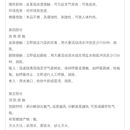
慢性影响：反复低浓度接触，可引起支气管炎；可致皮炎。
环境危害：对环境有危害。
燃爆危险：本品不燃，具腐蚀性、刺激性，可致人体灼伤。
第四部分
急 救 措 施
皮肤接触：立即脱去污染的衣着，用大量流动清水冲洗至少15分钟。就
医。
眼睛接触：立即提起眼睑，用大量流动清水或生理盐水彻底冲洗至少15分
钟。就医。
吸入：迅速脱离现场至空气新鲜处。保持呼吸道通畅。如呼吸困难，给输
氧。如呼吸停止，立即进行人工呼吸。就医。
食入：用水漱口，给饮牛奶或蛋清。就医。
第五部分
消 防 措 施
危险特性：易分解放出氨气, 温度越高, 分解速度越快, 可形成爆炸性气
氛。
有害燃烧产物：氨。
灭火方法：采用水、雾状水、砂土灭火。