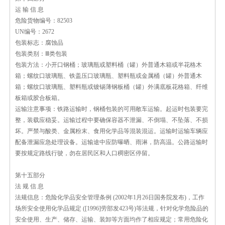
运 输 信 息
危险货物编号：82503
UN编号：2672
包装标志：腐蚀品
包装类别：Ⅲ类包装
包装方法：小开口钢桶；玻璃瓶或塑料桶（罐）外普通木箱或半花格木
箱；螺纹口玻璃瓶、铁盖压口玻璃瓶、塑料瓶或金属桶（罐）外普通木
箱；螺纹口玻璃瓶、塑料瓶或镀锡薄钢板桶（罐）外满底板花格箱、纤维
板箱或胶合板箱。
运输注意事项：铁路运输时，钢桶包装的可用敞车运输。起运时包装要完
整，装载应稳妥。运输过程中要确保容器不泄漏、不倒塌、不坠落、不损
坏。严禁与酸类、金属粉末、食用化学品等混装混运。运输时运输车辆应
配备泄漏应急处理设备。运输途中应防曝晒、雨淋，防高温。公路运输时
要按规定路线行驶，勿在居民区和人口稠密区停留。
第十五部分
法 规 信 息
法规信息：危险化学品安全管理条例 (2002年1月26日国务院发布)，工作
场所安全使用化学品规定 ([1996]劳部发423号)等法规，针对化学危险品的
安全使用、生产、储存、运输、装卸等方面均作了相应规定；常用危险化