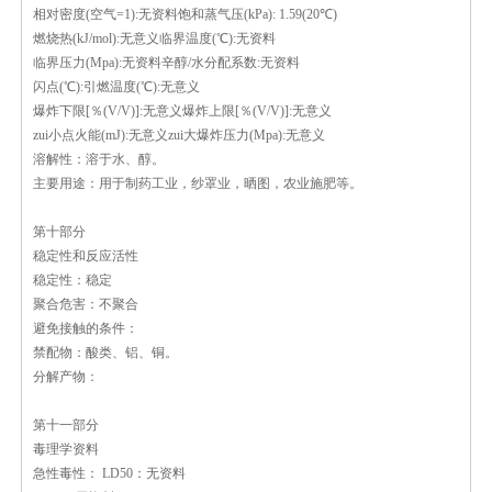
相对密度(空气=1):无资料
饱和蒸气压(kPa): 1.59(20℃)
燃烧热(kJ/mol):无意义
临界温度(℃):无资料
临界压力(Mpa):无资料
辛醇/水分配系数:无资料
闪点(℃):
引燃温度(℃):无意义
爆炸下限[％(V/V)]:无意义
爆炸上限[％(V/V)]:无意义
zui小点火能(mJ):无意义
zui大爆炸压力(Mpa):无意义
溶解性：溶于水、醇。
主要用途：用于制药工业，纱罩业，晒图，农业施肥等。
第十部分
稳定性和反应活性
稳定性：稳定
聚合危害：不聚合
避免接触的条件：
禁配物：酸类、铝、铜。
分解产物：
第十一部分
毒理学资料
急性毒性： LD50：无资料