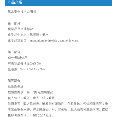
产品介绍
氨水安全技术说明书
第一部分
化学品及企业标识
化学品中文名：氨溶液；氨水
化学品英文名：ammonium hydroxide；ammonia water
第二部分
成分/组成信息
有害物成分
浓度
CAS No.
氨溶液
10%～35%
1336-21-6
第三部分
危险性概述
危险性类别：第8.2类 碱性腐蚀品
侵入途径：吸入、食入、经皮吸收
健康危害：吸入后对鼻、喉和肺有刺激性，引起咳嗽、气短和哮喘等；重
者发生喉头水肿、肺水肿及心、肝、肾损害。溅入眼内可造成灼伤。皮肤
接触可致灼伤。口服灼伤消化道。