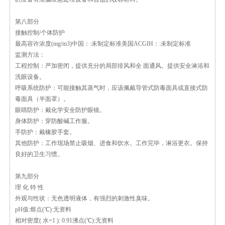
第八部分
接触控制/个体防护
最高容许浓度(mg/m3)中国：:未制定标准
美国ACGIH：:未制定标准
监测方法：
工程控制：严加密闭，提供充分的局部排风和全 面通风。提供安全淋浴和
洗眼设备。
呼吸系统防护：可能接触其蒸气时，应该佩戴导管式防毒面具或直接式防
毒面具（半面罩）。
眼睛防护：戴化学安全防护眼镜。
身体防护：穿防酸碱工作服。
手防护：戴橡胶手套。
其他防护：工作现场禁止吸烟、进食和饮水。工作完毕，淋浴更衣。保持
良好的卫生习惯。
第九部分
理 化 特 性
外观与性状：无色透明液体，有强烈的刺激性臭味。
pH值:
熔点(℃):无资料
相对密度( 水=1 ): 0.91
沸点(℃):无资料