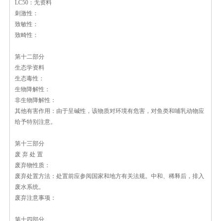
LC50：无资料
刺激性：
致敏性：
致畸性：
第十二部分
生态学资料
生态毒性：
生物降解性：
非生物降解性：
其他有害作用：由于呈碱性，该物质对环境有危害，对鱼类和哺乳动物应
给予特别注意。
第十三部分
废 弃 处 置
废弃物性质：
废弃处置方法：处置前应参阅国家和地方有关法规。中和、稀释后，排入
废水系统。
废弃注意事项：
第十四部分