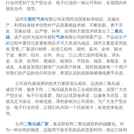
行业内受到了生产型企业、电子行业的一致认可和好，欢迎国内外
朋友合作、指导。
温州市
新旺气体
有限公司采用同业国家标准组织、实施生
产，利用自身技术优势对产品质量精益求精、不断创新、勇于开
发、完善自我，以严密、科学、合理的方案技术研发出了二
氧化
碳
。该产品作为温州市新旺
气体
有限公司的明星产品，产品在生产
的过程中要经过多重检测后才可入库成为成品，我司主要是采用批
发;零售;;厂家进行销售，在浙江杭州、湖州、嘉兴、金华、丽水、
宁波、衢州、绍兴、台州、舟山、江山;浙江温州苍南县、洞头
县、乐清、龙湾区、鹿城区、瓯海区、平阳县、瑞安、泰顺县、文
成县、永嘉县里我们拥有广大的用户群体。我司很感谢每一个用户
对我们的产品的信任和支持，希望以后的道路能够继续携手共进。
公司依托着雄厚的技术力量研发出精良、品质的二氧化碳，
诚信于商，服务于民，二氧化碳具有化工合成的用途，深受广大生
产型企业、电子行业喜爱。我们以优异做承诺，以服务为宗旨，货
源充足为保证，价格优惠，薄利多销为公司原则，为广大生产型企
业、电子行业供货，让我们向共同一个目标努力，欢迎您来电咨
询。
台州
二氧化碳厂家
，食品和饮料二氧化碳饮料的碳酸化。作
为一种自然的物质，还能用于延长乳制品的货架时间，保证口味和