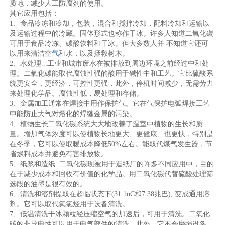
质地，减少人工防腐剂的使用。
其它应用包括：
1、食品冷冻和冷却，包装，混合和搅拌冷却，配料冷却和运输以
及运输过程中的冷藏。固体形式也称作干冰。许多人知道二氧化碳
可用于食品冷冻、碳酸饮料和干冰。但大多数人并 不知道它还可
以用来清洁空
气
和水，以及拯救树木。
2、水处理...工业和城市废水在被排放到周边环境之前经过中和处
理。二氧化碳能取代腐蚀性强的酸用于碱性中和工艺。它比硫酸系
统更安全，更经济，可控性更强，此外，停机时间减少，无需劳力
来处理化学品。腐蚀性低，易处理和存储。
3、金属加工通常在焊接中用作保护气。它在气保护电弧焊接工艺
中能防止大气对熔化的焊缝金属的污染。
4、植物生长二氧化碳系统大大地改善了温室中植物的生长和质
量。增加气体浓度可以使植物长地更大、更健康、也更快，特别是
在冬季，它可以使取暖成本降低50%左右。能取代煤气发生器，节
省燃料成本并避免有害排放物。
5、纸浆和造纸. 二氧化碳现被用于造纸厂的许多不同应用中，目的
在于减少成本和回收有价值的化学品。用二氧化碳代替硫酸处理筛
选段的油墨是很有效的。
6、清洗和溶剂提取在超临状态下(31.1oC和7.38兆巴), 变成通用溶
剂。它可以取代氟氯烃用于设备清洗。
7、低温清洗干冰颗粒经压缩空气的加速后，可用于清洗。二氧化
碳的非导电性可以用于电气部件的清洗，此外，它不会磨损设备、