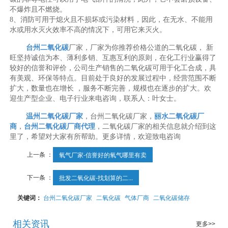
不爆炸且不燃烧。
8、消防可用于熄火且不损坏或污染材料，因此，在无水、不能用
水或用水灭火效率不高的情况下，可用它来灭火。
台州二氧化碳
厂家，厂家为你推荐价格公道的二氧化碳， 新
旺坚持诚信为本、薄利多销、互惠互利的原则，在化工行业赢得了
较好的信誉和评价，公司生产销售的二氧化碳可用于化工合成，具
有美观、环保等特点。目前处于良好的发展过程中，经营范围不断
扩大，数量也在增长 ，服务不断完善，规模也在逐步的扩大。欢
迎生产型企业、电子行业来电咨询，联系人：叶女士。
温州二氧化碳厂家
，台州二氧化碳厂家，
丽水二氧化碳厂
商
，
台州二氧化碳厂商代理
，二氧化碳厂家的相关信息就介绍到这
里了，希望对大家有所帮助。更多详情，欢迎致电咨询
上一条 ：
氧气厂家-信誉好的氧气哪里有卖
下一条 ：
批发二氧化碳-找划算的二...
关键词：
台州二氧化碳厂家
二氧化碳
气体厂商
二氧化碳储存
相关资讯
更多>>